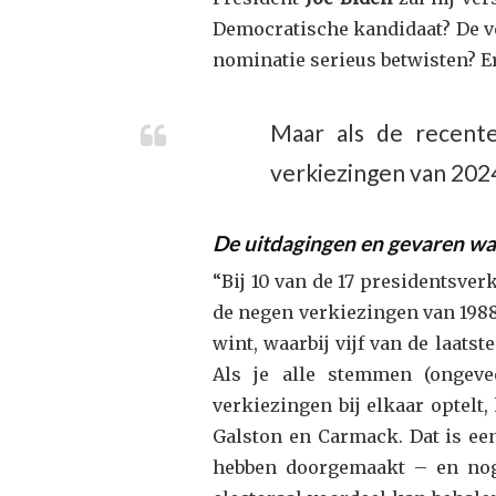
Democratische kandidaat? De 
nominatie serieus betwisten? E
Maar als de recente
verkiezingen van 2024 
De uitdagingen en gevaren wa
“Bij 10 van de 17 presidentsve
de negen verkiezingen van 1988
wint, waarbij vijf van de laats
Als je alle stemmen (ongevee
verkiezingen bij elkaar optelt,
Galston en Carmack. Dat is een 
hebben doorgemaakt – en nog 