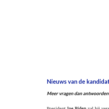
Nieuws van de kandida
Meer vragen dan antwoorden o
President
Joe Biden
zal hij ver