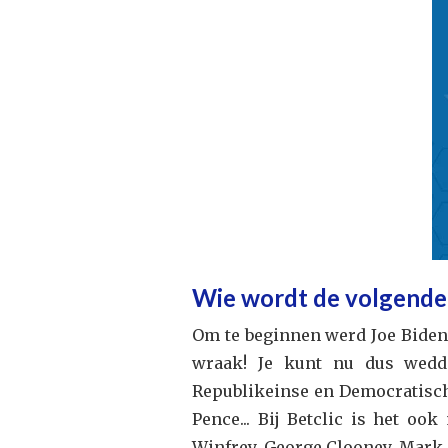
Wie wordt de volgende 
Om te beginnen werd Joe Biden
wraak! Je kunt nu dus wedd
Republikeinse en Democratisch
Pence... Bij Betclic is het 
Winfrey, George Clooney, Mark 