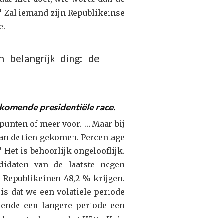
n? Zal iemand zijn Republikeinse
e.
 belangrijk ding: de
omende presidentiële race.
punten of meer voor. … Maar bij
van de tien gekomen. Percentage
 Het is behoorlijk ongelooflijk.
didaten van de laatste negen
de Republikeinen 48,2 % krijgen.
 is dat we een volatiele periode
rende een langere periode een