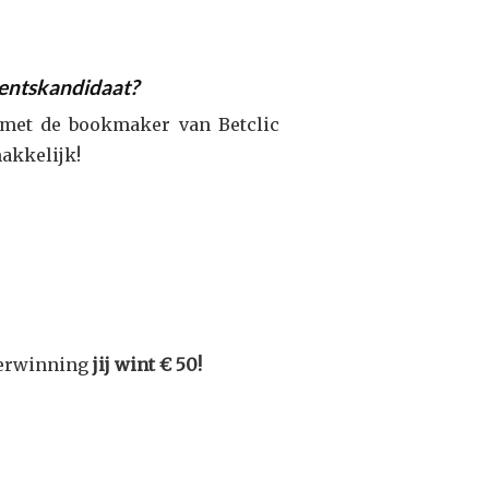
dentskandidaat?
 met de bookmaker van Betclic
akkelijk!
overwinning
jij wint € 50!