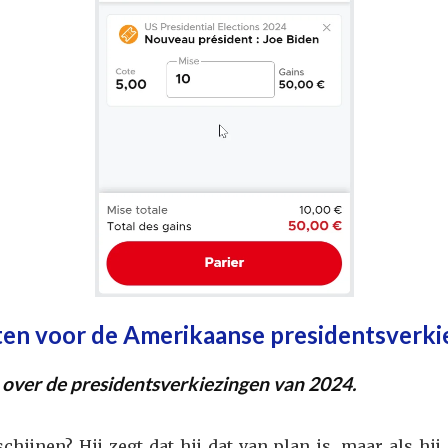
ten voor de Amerikaanse presidentsverki
ver de presidentsverkiezingen van 2024.
schijnen? Hij zegt dat hij dat van plan is, maar als hij