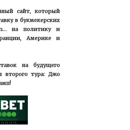
очный сайт, который
авку в букмекерских
Bwin… на политику и
ранции, Америке и
тавок на будущего
 второго тура: Джо
амп!