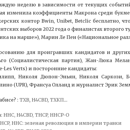
ждую неделю в зависимости от текущих событий
рая изменила коэффициенты Макрона среди букме
рских контор Bwin, Unibet, Betclic бесплатно, чт
тских выборов 2022 года о финалистах второго ту
ика на марше»), Марин Ле Пен («Национальное рал
осованию для проигравших кандидатов и других
ьго (Социалистическая партия), Жан-Люка Меланш
e-Les Verts) и посторонние кандидаты:
илипп, Николя Дюпон-Эньян, Николя Саркози, Б
елино (UPR), Франсуа Олланд и журналист Эрик Зем
абисе? :
ТХВ
,
H4CBD
,
ТХКП
…
: HHC, H4CBD, THCP, HHCP-O
HCP, HHC: зеленая революция в империи травки