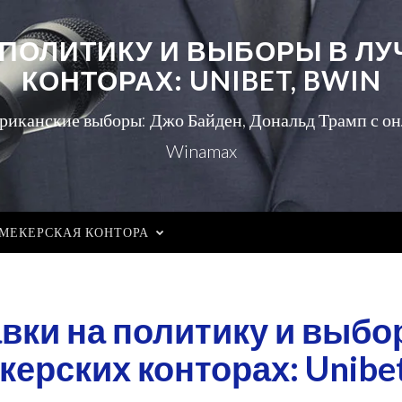
 ПОЛИТИКУ И ВЫБОРЫ В Л
КОНТОРАХ: UNIBET, BWIN
риканские выборы: Джо Байден, Дональд Трамп с онл
Winamax
МЕКЕРСКАЯ КОНТОРА
авки на политику и выбо
керских конторах: Unibet