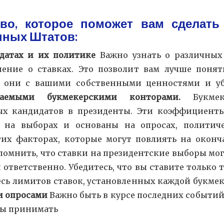
тво, которое поможет вам сделать
нных Штатов:
датах и их политике
Важно узнать о различных 
ение о ставках. Это позволит вам лучше поня
ли они с вашими собственными ценностями и 
гаемыми букмекерскими конторами.
Букмек
х кандидатов в президенты. Эти коэффициенты
 на выборах и основаны на опросах, политич
гих факторах, которые могут повлиять на оконч
омнить, что ставки на президентские выборы мо
 ответственно. Убедитесь, что вы ставите только т
есь лимитов ставок, установленных каждой букме
и опросами
Важно быть в курсе последних событий
бы принимать