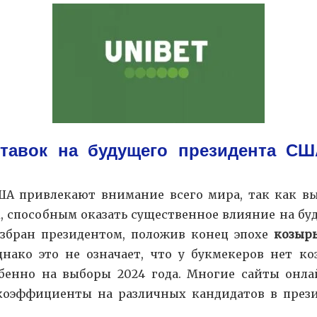
ставок на будущего президента СШ
А привлекают внимание всего мира, так как в
 способным оказать существенное влияние на буду
бран президентом, положив конец эпохе
козыр
нако это не означает, что у букмекеров нет 
бенно на выборы 2024 года. Многие сайты онлайн
т коэффициенты на различных кандидатов в прези