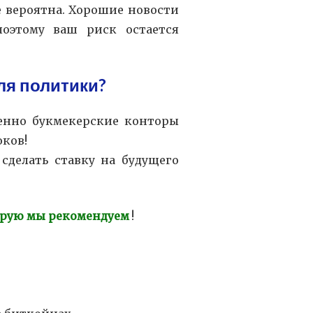
е вероятна. Хорошие новости
поэтому ваш риск остается
ля политики?
бенно букмекерские конторы
ков!
сделать ставку на будущего
орую мы рекомендуем
!