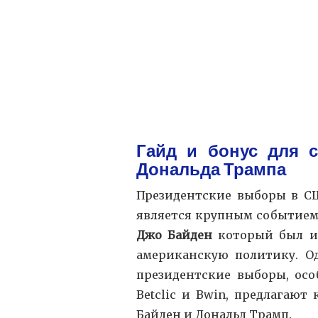
Гайд и бонус для 
Дональда Трампа
Президентские выборы в СШ
является крупным событием,
Джо Байден
который был из
американскую политику. Од
президентские выборы, осо
Betclic и Bwin, предлагаю
Байден и Дональд Трамп.