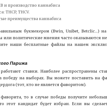
В и производство каннабиса
а: THCP, THCV.
тые преимущества каннабиса
авильным букмекером (Bwin, Unibet, Betclic…) н
сы или политические мнения часто оказываются не
дите наши бесплатные файлы на нашем эксклю
ого Парижа
работают ставки. Наиболее распространены ста
победу на выборах. Вы можете поставить на фав
ердога (тот, кто не является фаворитом).
 фаворита, то в случае победы получите неболь
то этот кандидат будет избран. Если вы сделае