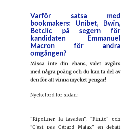
Varför satsa med
bookmakers: Unibet, Bwin,
Betclic på segern för
kandidaten Emmanuel
Macron för andra
omgången?
Missa inte din chans, valet avgörs
med några poäng och du kan ta del av
den för att vinna mycket pengar!
Nyckelord för sidan:
"Ripoliner la fasaden", "Finito" och
"C'est pas Gérard Majax" en debatt