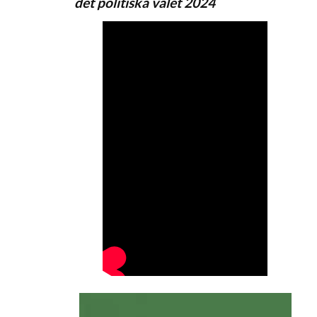
det politiska valet 2024