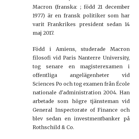
Macron (franska: ; född 21 december
1977) är en fransk politiker som har
varit Frankrikes president sedan 14
maj 2017.
Född i Amiens, studerade Macron
filosofi vid Paris Nanterre University,
tog senare en magisterexamen i
offentliga angelägenheter vid
Sciences Po och tog examen från École
nationale d'administration 2004. Han
arbetade som högre tjänsteman vid
General Inspectorate of Finance och
blev sedan en investmentbanker på
Rothschild & Co.