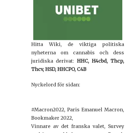
Hitta Wiki, de viktiga politiska
nyheterna om cannabis och dess
juridiska derivat:
HHC, H4cbd, Thcp,
Thcv, HSD, HHCPO, C4B
Nyckelord för sidan:
#Macron2022, Paris Emanuel Macron,
Bookmaker 2022,
Vinnare av det franska valet, Survey