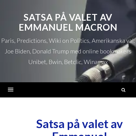
Hoppa
till
SATSA PÅ VALET AV
innehållet
EMMANUEL MACRON
Paris, Predictions, Wiki on Politics, Amerikanska val:
Joe Biden, Donald Trump med online bookmakers
Unibet, Bwin, Betclic, Winamax
S
ef
Meny
Satsa på valet av