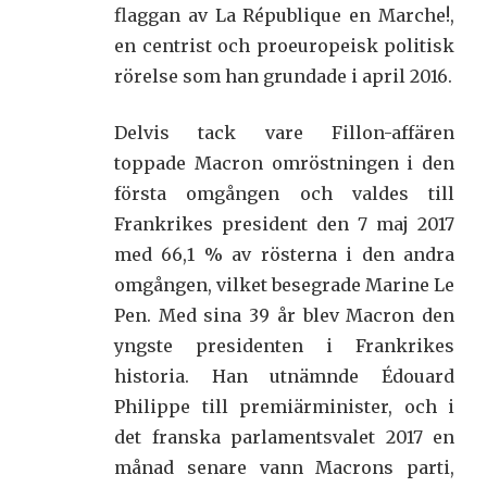
flaggan av La République en Marche!,
en centrist och proeuropeisk politisk
rörelse som han grundade i april 2016.
Delvis tack vare Fillon-affären
toppade Macron omröstningen i den
första omgången och valdes till
Frankrikes president den 7 maj 2017
med 66,1 % av rösterna i den andra
omgången, vilket besegrade Marine Le
Pen. Med sina 39 år blev Macron den
yngste presidenten i Frankrikes
historia. Han utnämnde Édouard
Philippe till premiärminister, och i
det franska parlamentsvalet 2017 en
månad senare vann Macrons parti,