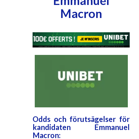
Emmanuel
Macron
Odds och förutsägelser för
kandidaten Emmanuel
Macron: