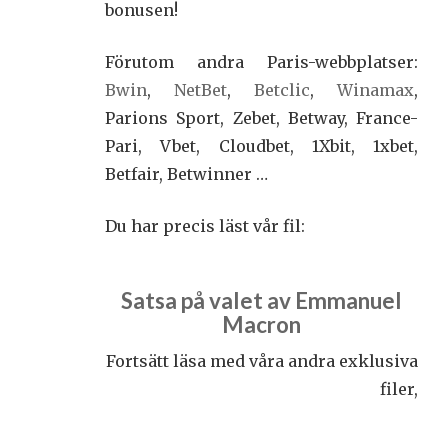
bonusen!
Förutom andra Paris-webbplatser:
Bwin
,
NetBet
,
Betclic
,
Winamax
,
Parions Sport, Zebet, Betway, France-
Pari, Vbet, Cloudbet, 1Xbit, 1xbet,
Betfair, Betwinner …
Du har precis läst vår fil:
Satsa på valet av Emmanuel
Macron
Fortsätt läsa med våra andra exklusiva
filer,