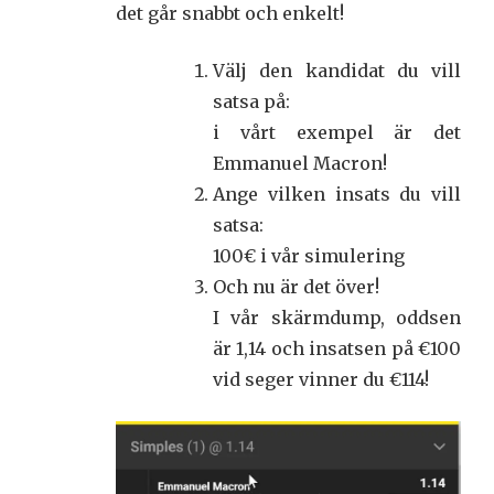
det går snabbt och enkelt!
Välj den kandidat du vill
satsa på:
i vårt exempel är det
Emmanuel Macron!
Ange vilken insats du vill
satsa:
100€ i vår simulering
Och nu är det över!
I vår skärmdump, oddsen
är 1,14 och insatsen på €100
vid seger vinner du €114!