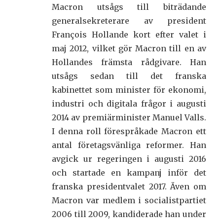
Macron utsågs till biträdande
generalsekreterare av president
François Hollande kort efter valet i
maj 2012, vilket gör Macron till en av
Hollandes främsta rådgivare. Han
utsågs sedan till det franska
kabinettet som minister för ekonomi,
industri och digitala frågor i augusti
2014 av premiärminister Manuel Valls.
I denna roll förespråkade Macron ett
antal företagsvänliga reformer. Han
avgick ur regeringen i augusti 2016
och startade en kampanj inför det
franska presidentvalet 2017. Även om
Macron var medlem i socialistpartiet
2006 till 2009, kandiderade han under