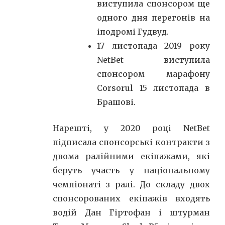
виступила спонсором ще
одного дня перегонів на
іподромі Гудвуд.
17 листопада 2019 року
NetBet виступила
спонсором марафону
Corsorul 15 листопада в
Брашові.
Нарешті, у 2020 році NetBet
підписала спонсорські контракти з
двома ралійними екіпажами, які
беруть участь у національному
чемпіонаті з ралі. До складу двох
спонсорованих екіпажів входять
водій Дан Гіртофан і штурман