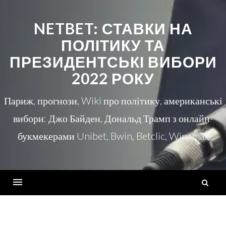
Перейти
до
NETBET: СТАВКИ НА
вмісту
ПОЛІТИКУ ТА
ПРЕЗИДЕНТСЬКІ ВИБОРИ
2022 РОКУ
Париж, прогнози, Wiki про політику, американські
вибори: Джо Байден, Дональд Трамп з онлайн-
букмекерами Unibet, Bwin, Betclic, Winamax
П
Меню