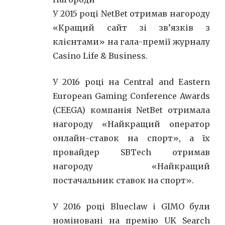
У 2015 році NetBet отримав нагороду
«Кращий сайт зі зв’язків з
клієнтами» на гала-премії журналу
Casino Life & Business.
У 2016 році на Central and Eastern
European Gaming Conference Awards
(CEEGA) компанія NetBet отримала
нагороду «Найкращий оператор
онлайн-ставок на спорт», а їх
провайдер SBTech отримав
нагороду «Найкращий
постачальник ставок на спорт».
У 2016 році Blueclaw і GIMO були
номіновані на премію UK Search