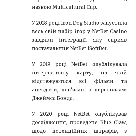
назвою Multicultural Cup.
У 2018 році Iron Dog Studio запустила
весь свій набір ігор у NetBet Casino
завдяки інтеграції, яку сприяв
постачальник NetBet iSoftBet.
У 2019 році NetBet опублікувала
інтерактивну карту, на якій
відстежуються всі фільми та
анекдоти, пов’язані з персонажем
Джеймса Бонда.
У 2020 році NetBet опублікував
дослідження, проведене Blue Claw,
щодо потенційних штрафів, з