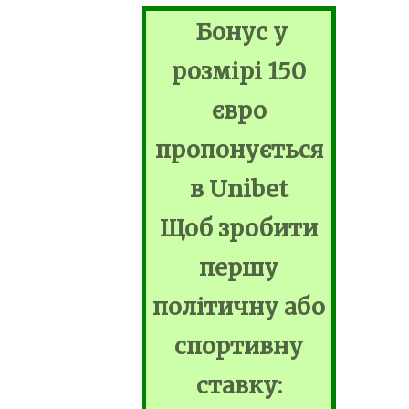
Бонус у
розмірі 150
євро
пропонується
в Unibet
Щоб зробити
першу
політичну або
спортивну
ставку: