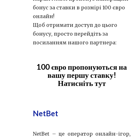
бонус за ставки в розмірі 100 євро
онлайн!
Щоб отримати доступ до цього
бонусу, просто перейдіть за
посиланням нашого партнера:
100 євро пропонуються на
вашу першу ставку!
Натисніть тут
NetBet
NetBet – це оператор онлайн-ігор,