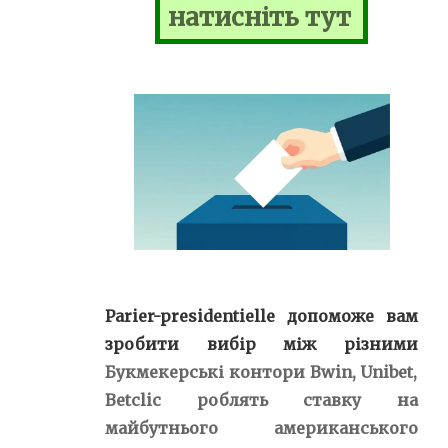
натисніть тут
Parier-presidentielle допоможе вам
зробити вибір між різними
Букмекерські контори Bwin, Unibet,
Betclic роблять ставку на
майбутнього американського