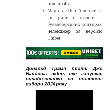
прогнозів
Марін Ле Пен: її шанси та
як робити ставки в
букмекерських конторах
:
Челенджер за версією
Unibet
Дональд Трамп проти Джо
Байдена: відео, яке запускає
онлайн-ставки на політичні
вибори 2024 року