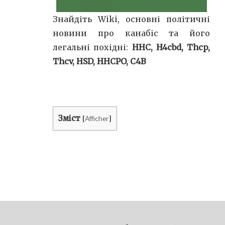
Знайдіть Wiki, основні політичні
новини про канабіс та його
легальні похідні:
HHC, H4cbd, Thcp,
Thcv, HSD, HHCPO, C4B
Зміст
Afficher
[
]