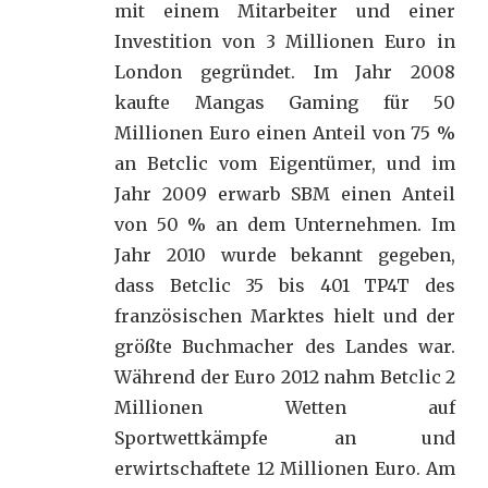
mit einem Mitarbeiter und einer
Investition von 3 Millionen Euro in
London gegründet. Im Jahr 2008
kaufte Mangas Gaming für 50
Millionen Euro einen Anteil von 75 %
an Betclic vom Eigentümer, und im
Jahr 2009 erwarb SBM einen Anteil
von 50 % an dem Unternehmen. Im
Jahr 2010 wurde bekannt gegeben,
dass Betclic 35 bis 401 TP4T des
französischen Marktes hielt und der
größte Buchmacher des Landes war.
Während der Euro 2012 nahm Betclic 2
Millionen Wetten auf
Sportwettkämpfe an und
erwirtschaftete 12 Millionen Euro. Am