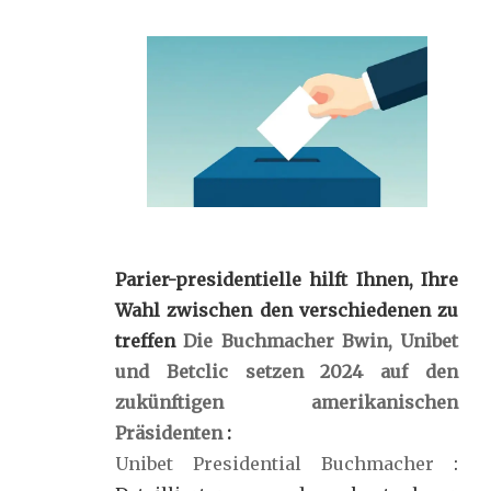
Parier-presidentielle hilft Ihnen, Ihre
Wahl zwischen den verschiedenen zu
treffen
Die Buchmacher Bwin, Unibet
und Betclic setzen 2024 auf den
zukünftigen amerikanischen
Präsidenten
:
Unibet Presidential Buchmacher
: