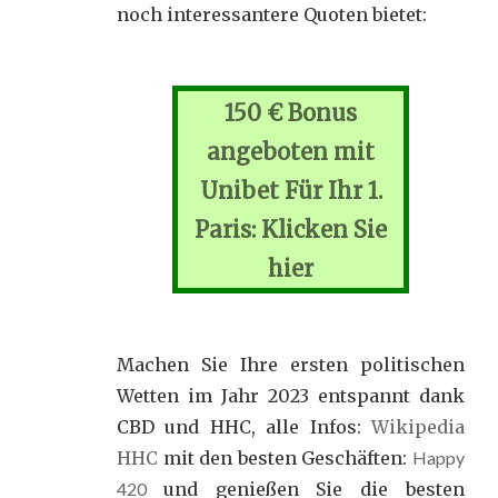
noch interessantere Quoten bietet:
150 € Bonus
angeboten mit
Unibet Für Ihr 1.
Paris: Klicken Sie
hier
Machen Sie Ihre ersten politischen
Wetten im Jahr 2023 entspannt dank
CBD und HHC, alle Infos:
Wikipedia
HHC
mit den besten Geschäften:
Happy
420
und genießen Sie die besten