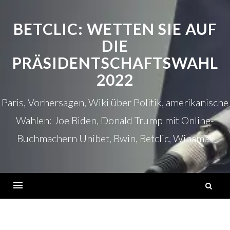
Zum
Inhalt
BETCLIC: WETTEN SIE AUF
springen
DIE
PRÄSIDENTSCHAFTSWAHL
2022
Paris, Vorhersagen, Wiki über Politik, amerikanische
Wahlen: Joe Biden, Donald Trump mit Online-
Buchmachern Unibet, Bwin, Betclic, Winamax
S
n
Speisekarte