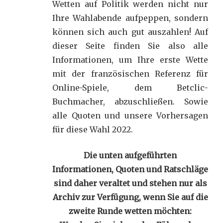
Wetten auf Politik werden nicht nur
Ihre Wahlabende aufpeppen, sondern
können sich auch gut auszahlen! Auf
dieser Seite finden Sie also alle
Informationen, um Ihre erste Wette
mit der französischen Referenz für
Online-Spiele, dem Betclic-
Buchmacher, abzuschließen. Sowie
alle Quoten und unsere Vorhersagen
für diese Wahl 2022.
Die unten aufgeführten
Informationen, Quoten und Ratschläge
sind daher veraltet und stehen nur als
Archiv zur Verfügung, wenn Sie auf die
zweite Runde wetten möchten: