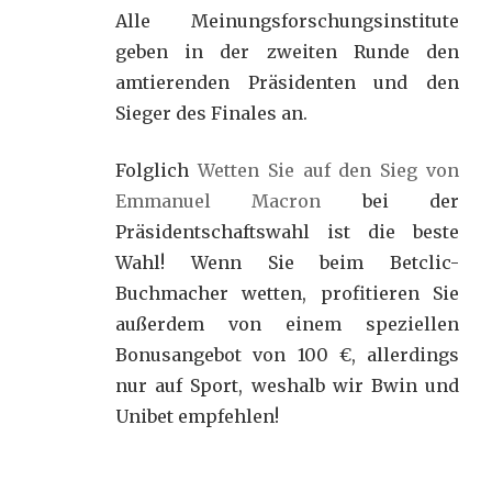
Alle Meinungsforschungsinstitute
geben in der zweiten Runde den
amtierenden Präsidenten und den
Sieger des Finales an.
Folglich
Wetten Sie auf den Sieg von
Emmanuel Macron
bei der
Präsidentschaftswahl ist die beste
Wahl! Wenn Sie beim Betclic-
Buchmacher wetten, profitieren Sie
außerdem von einem speziellen
Bonusangebot von 100 €, allerdings
nur auf Sport, weshalb wir Bwin und
Unibet empfehlen!