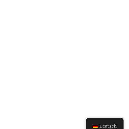
Deutsch