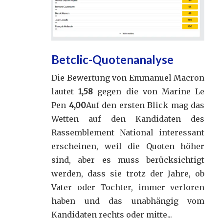
Betclic-Quotenanalyse
Die Bewertung von Emmanuel Macron
lautet
1,58
gegen die von Marine Le
Pen
4,00
Auf den ersten Blick mag das
Wetten auf den Kandidaten des
Rassemblement National interessant
erscheinen, weil die Quoten höher
sind, aber es muss berücksichtigt
werden, dass sie trotz der Jahre, ob
Vater oder Tochter, immer verloren
haben und das unabhängig vom
Kandidaten rechts oder mitte...