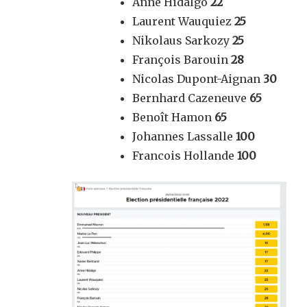
Anne Hidalgo
22
Laurent Wauquiez
25
Nikolaus Sarkozy
25
François Barouin
28
Nicolas Dupont-Aignan
30
Bernhard Cazeneuve
65
Benoît Hamon
65
Johannes Lassalle
100
Francois Hollande
100