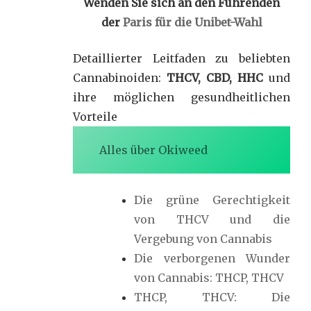
Wenden Sie sich an den Führenden
der
Paris für die Unibet-Wahl
Detaillierter Leitfaden zu beliebten
Cannabinoiden:
THCV, CBD, HHC
und
ihre möglichen gesundheitlichen
Vorteile
Alles über Okiweed
Die grüne Gerechtigkeit
von THCV und die
Vergebung von Cannabis
Die verborgenen Wunder
von Cannabis: THCP, THCV
THCP, THCV: Die