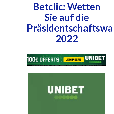
Betclic: Wetten
Sie auf die
Präsidentschaftswa
2022