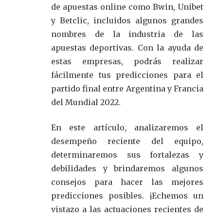
de apuestas online como Bwin, Unibet
y Betclic, incluidos algunos grandes
nombres de la industria de las
apuestas deportivas. Con la ayuda de
estas empresas, podrás realizar
fácilmente tus predicciones para el
partido final entre Argentina y Francia
del Mundial 2022.
En este artículo, analizaremos el
desempeño reciente del equipo,
determinaremos sus fortalezas y
debilidades y brindaremos algunos
consejos para hacer las mejores
predicciones posibles. ¡Echemos un
vistazo a las actuaciones recientes de