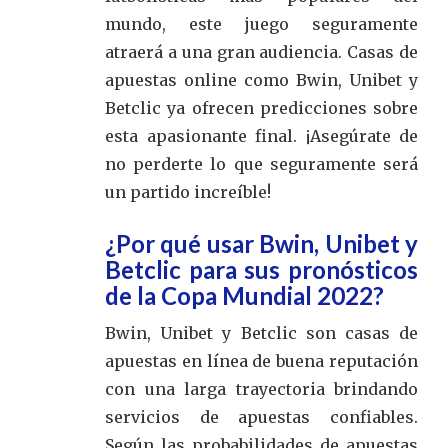
mundo, este juego seguramente
atraerá a una gran audiencia. Casas de
apuestas online como Bwin, Unibet y
Betclic ya ofrecen predicciones sobre
esta apasionante final. ¡Asegúrate de
no perderte lo que seguramente será
un partido increíble!
¿Por qué usar Bwin, Unibet y
Betclic para sus pronósticos
de la Copa Mundial 2022?
Bwin, Unibet y Betclic son casas de
apuestas en línea de buena reputación
con una larga trayectoria brindando
servicios de apuestas confiables.
Según las probabilidades de apuestas