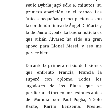
Paulo Dybala jugó sólo 16 minutos, su
primera aparición en el torneo. Las
únicas pequeñas preocupaciones son
la condición física de Ángel Di María y
la de Paulo Dybala. La buena noticia es
que Julián Álvarez ha sido un gran
apoyo para Lionel Messi, y eso me
parece bien.
Durante la primera crisis de lesiones
que enfrentó Francia, Francia la
superó con aplomo. Todos los
jugadores de los Blues que se
perdieron el torneo por lesiones antes
del Mundial son Paul Pogba, N'Golo
Kante, Karim Benzema, Presnel