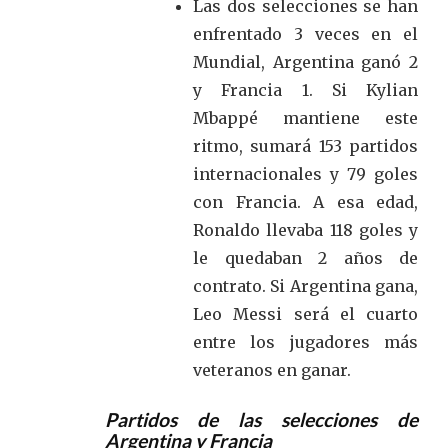
Las dos selecciones se han
enfrentado 3 veces en el
Mundial, Argentina ganó 2
y Francia 1. Si Kylian
Mbappé mantiene este
ritmo, sumará 153 partidos
internacionales y 79 goles
con Francia. A esa edad,
Ronaldo llevaba 118 goles y
le quedaban 2 años de
contrato. Si Argentina gana,
Leo Messi será el cuarto
entre los jugadores más
veteranos en ganar.
Partidos de las selecciones de
Argentina y Francia