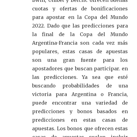
cuotas y ofertas de bonificaciones
para apostar en la Copa del Mundo
2022. Dado que las predicciones para
la final de la Copa del Mundo
Argentina-Francia son cada vez más
populares, estas casas de apuestas
son una gran fuente para los
apostadores que buscan participar. en
las predicciones. Ya sea que esté
buscando probabilidades de una
victoria para Argentina o Francia,
puede encontrar una variedad de
predicciones y bonos basados en
predicciones en estas casas de
apuestas. Los bonos que ofrecen estas
casas de apuestas suelen incluir