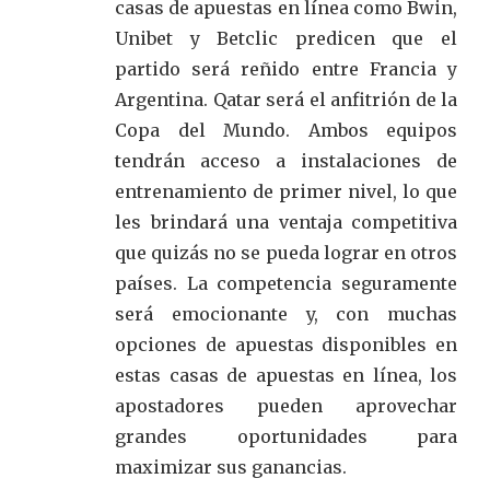
casas de apuestas en línea como Bwin,
Unibet y Betclic predicen que el
partido será reñido entre Francia y
Argentina. Qatar será el anfitrión de la
Copa del Mundo. Ambos equipos
tendrán acceso a instalaciones de
entrenamiento de primer nivel, lo que
les brindará una ventaja competitiva
que quizás no se pueda lograr en otros
países. La competencia seguramente
será emocionante y, con muchas
opciones de apuestas disponibles en
estas casas de apuestas en línea, los
apostadores pueden aprovechar
grandes oportunidades para
maximizar sus ganancias.