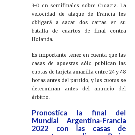
3-0 en semifinales sobre Croacia. La
velocidad de ataque de Francia les
obligará a sacar dos cartas en su
batalla de cuartos de final contra
Holanda.
Es importante tener en cuenta que las
casas de apuestas sólo publican las
cuotas de tarjeta amarilla entre 24 y 48
horas antes del partido, y las cuotas se
determinan antes del anuncio del
árbitro.
Pronostica la final del
Mundial Argentina-Francia
2022 con las casas de