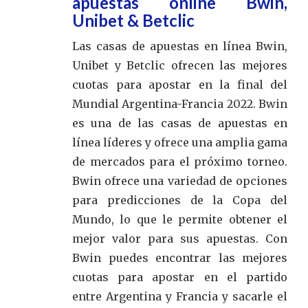
apuestas online Bwin,
Unibet & Betclic
Las casas de apuestas en línea Bwin,
Unibet y Betclic ofrecen las mejores
cuotas para apostar en la final del
Mundial Argentina-Francia 2022. Bwin
es una de las casas de apuestas en
línea líderes y ofrece una amplia gama
de mercados para el próximo torneo.
Bwin ofrece una variedad de opciones
para predicciones de la Copa del
Mundo, lo que le permite obtener el
mejor valor para sus apuestas. Con
Bwin puedes encontrar las mejores
cuotas para apostar en el partido
entre Argentina y Francia y sacarle el