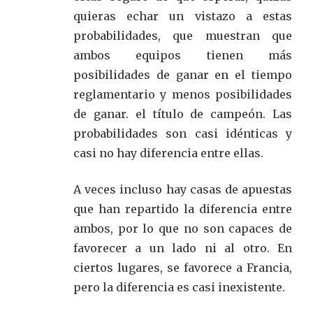
quieras echar un vistazo a estas
probabilidades, que muestran que
ambos equipos tienen más
posibilidades de ganar en el tiempo
reglamentario y menos posibilidades
de ganar. el título de campeón. Las
probabilidades son casi idénticas y
casi no hay diferencia entre ellas.
A veces incluso hay casas de apuestas
que han repartido la diferencia entre
ambos, por lo que no son capaces de
favorecer a un lado ni al otro. En
ciertos lugares, se favorece a Francia,
pero la diferencia es casi inexistente.