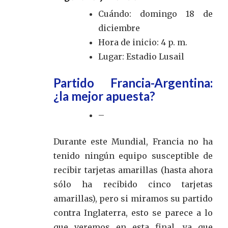
Cuándo: domingo 18 de
diciembre
Hora de inicio: 4 p. m.
Lugar: Estadio Lusail
Partido Francia-Argentina:
¿la mejor apuesta?
–
Durante este Mundial, Francia no ha
tenido ningún equipo susceptible de
recibir tarjetas amarillas (hasta ahora
sólo ha recibido cinco tarjetas
amarillas), pero si miramos su partido
contra Inglaterra, esto se parece a lo
que veremos en esta final. ya que