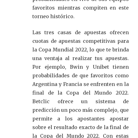
favoritos mientras compiten en este
torneo histórico.
Las tres casas de apuestas ofrecen
cuotas de apuestas competitivas para
la Copa Mundial 2022, lo que te brinda
una ventaja al realizar tus apuestas.
Por ejemplo, Bwin y Unibet tienen
probabilidades de que favoritos como
Argentina y Francia se enfrenten en la
final de la Copa del Mundo 2022.
Betclic ofrece un sistema de
predicción un poco más complejo, que
permite a los apostantes apostar
sobre el resultado exacto de la final de
la Copa del Mundo 2022. Con estas