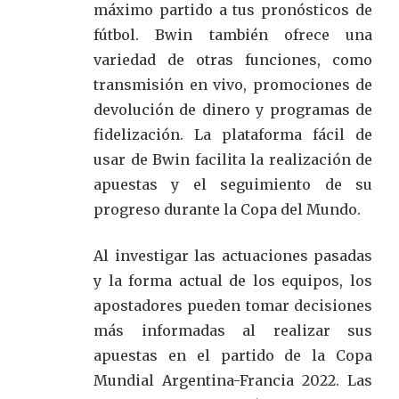
máximo partido a tus pronósticos de
fútbol. Bwin también ofrece una
variedad de otras funciones, como
transmisión en vivo, promociones de
devolución de dinero y programas de
fidelización. La plataforma fácil de
usar de Bwin facilita la realización de
apuestas y el seguimiento de su
progreso durante la Copa del Mundo.
Al investigar las actuaciones pasadas
y la forma actual de los equipos, los
apostadores pueden tomar decisiones
más informadas al realizar sus
apuestas en el partido de la Copa
Mundial Argentina-Francia 2022. Las