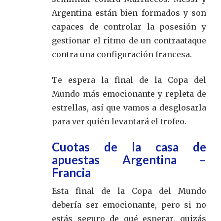
Argentina están bien formados y son
capaces de controlar la posesión y
gestionar el ritmo de un contraataque
contra una configuración francesa.
Te espera la final de la Copa del
Mundo más emocionante y repleta de
estrellas, así que vamos a desglosarla
para ver quién levantará el trofeo.
Cuotas de la casa de
apuestas Argentina –
Francia
Esta final de la Copa del Mundo
debería ser emocionante, pero si no
estás seguro de qué esperar, quizás