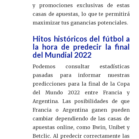
y promociones exclusivas de estas
casas de apuestas, lo que te permitirá
maximizar tus ganancias potenciales.
Hitos históricos del fútbol a
la hora de predecir la final
del Mundial 2022
Podemos consultar estadísticas
pasadas para informar nuestras
predicciones para la final de la Copa
del Mundo 2022 entre Francia y
Argentina. Las posibilidades de que
Francia o Argentina ganen pueden
cambiar dependiendo de las casas de
apuestas online, como Bwin, Unibet y
Betclic. Al predecir correctamente las