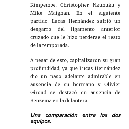
Kimpembe, Christopher Nkunuku y
Mike Maignan. En el siguiente
partido, Lucas Hernández sufrió un
desgarro del ligamento anterior
cruzado que le hizo perderse el resto
de la temporada.
A pesar de esto, capitalizaron su gran
profundidad, ya que Lucas Hernández
dio un paso adelante admirable en
ausencia de su hermano y Olivier
Giroud se destacó en ausencia de
Benzema en la delantera.
Una comparación entre los dos
equipos.