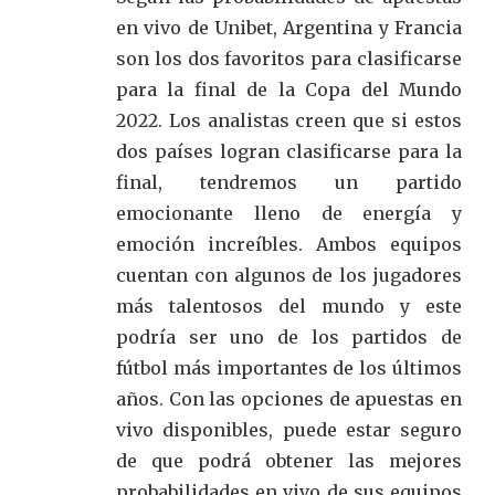
en vivo de Unibet, Argentina y Francia
son los dos favoritos para clasificarse
para la final de la Copa del Mundo
2022. Los analistas creen que si estos
dos países logran clasificarse para la
final, tendremos un partido
emocionante lleno de energía y
emoción increíbles. Ambos equipos
cuentan con algunos de los jugadores
más talentosos del mundo y este
podría ser uno de los partidos de
fútbol más importantes de los últimos
años. Con las opciones de apuestas en
vivo disponibles, puede estar seguro
de que podrá obtener las mejores
probabilidades en vivo de sus equipos