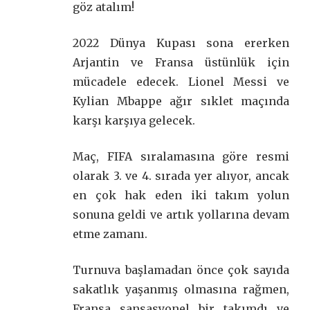
göz atalım!
2022 Dünya Kupası sona ererken
Arjantin ve Fransa üstünlük için
mücadele edecek. Lionel Messi ve
Kylian Mbappe ağır sıklet maçında
karşı karşıya gelecek.
Maç, FIFA sıralamasına göre resmi
olarak 3. ve 4. sırada yer alıyor, ancak
en çok hak eden iki takım yolun
sonuna geldi ve artık yollarına devam
etme zamanı.
Turnuva başlamadan önce çok sayıda
sakatlık yaşanmış olmasına rağmen,
Fransa sansasyonel bir takımdı ve