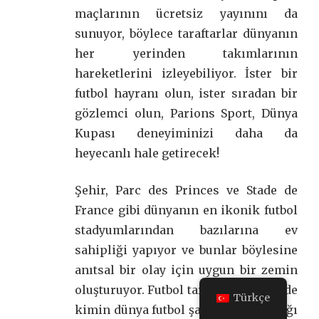
maçlarının ücretsiz yayınını da
sunuyor, böylece taraftarlar dünyanın
her yerinden takımlarının
hareketlerini izleyebiliyor. İster bir
futbol hayranı olun, ister sıradan bir
gözlemci olun, Parions Sport, Dünya
Kupası deneyiminizi daha da
heyecanlı hale getirecek!
Şehir, Parc des Princes ve Stade de
France gibi dünyanın en ikonik futbol
stadyumlarından bazılarına ev
sahipliği yapıyor ve bunlar böylesine
anıtsal bir olay için uygun bir zemin
oluşturuyor. Futbol taraftarları 2022'de
Türkçe
kimin dünya futbol şampiyonu olacağı