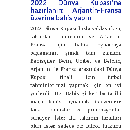
2022 Dünya Kupası'na
hazırlanın: Arjantin-Fransa
üzerine bahis yapın
2022 Dünya Kupası hızla yaklaşırken,
takımları tanımanın ve Arjantin-
Fransa için bahis oynamaya
başlamanın şimdi tam zamanı.
Bahisçiler Bwin, Unibet ve Betclic,
Arjantin ile Fransa arasındaki Dünya
Kupası finali için futbol
tahminlerinizi yapmak için en iyi
yerlerdir. Her Bahis Şirketi bu tarihi
maça bahis oynamak isteyenlere
farklı bonuslar ve promosyonlar
sunuyor. İster iki takımın taraftarı
olun ister sadece bir futbol tutkunu