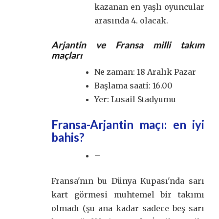
kazanan en yaşlı oyuncular
arasında 4. olacak.
Arjantin ve Fransa milli takım
maçları
Ne zaman: 18 Aralık Pazar
Başlama saati: 16.00
Yer: Lusail Stadyumu
Fransa-Arjantin maçı: en iyi
bahis?
–
Fransa'nın bu Dünya Kupası'nda sarı
kart görmesi muhtemel bir takımı
olmadı (şu ana kadar sadece beş sarı