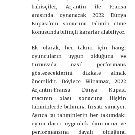
bahisçiler, Arjantin ile Fransa
arasında oynanacak 2022 Dünya
Kupası'nın sonucunu tahmin etme
konusunda bilinçli kararlar alabiliyor.
Ek olarak, her takım için hangi
oyuncuların uygun olduğunu ve
turnuvada nasıl performans
göstereceklerini dikkate almak
önemlidir. Böylece Winamax, 2022
Arjantin-Fransa Dünya Kupası
maçının olası sonucuna ilişkin
tahminlerde bulunma fırsatı sunuyor.
Ayrıca bu tahminlerin her takımdaki
oyuncuların uygunluk durumuna ve
performansına dayalı olduğunu