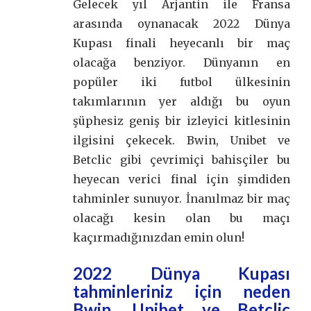
Gelecek yıl Arjantin ile Fransa
arasında oynanacak 2022 Dünya
Kupası finali heyecanlı bir maç
olacağa benziyor. Dünyanın en
popüler iki futbol ülkesinin
takımlarının yer aldığı bu oyun
şüphesiz geniş bir izleyici kitlesinin
ilgisini çekecek. Bwin, Unibet ve
Betclic gibi çevrimiçi bahisçiler bu
heyecan verici final için şimdiden
tahminler sunuyor. İnanılmaz bir maç
olacağı kesin olan bu maçı
kaçırmadığınızdan emin olun!
2022 Dünya Kupası
tahminleriniz için neden
Bwin, Unibet ve Betclic