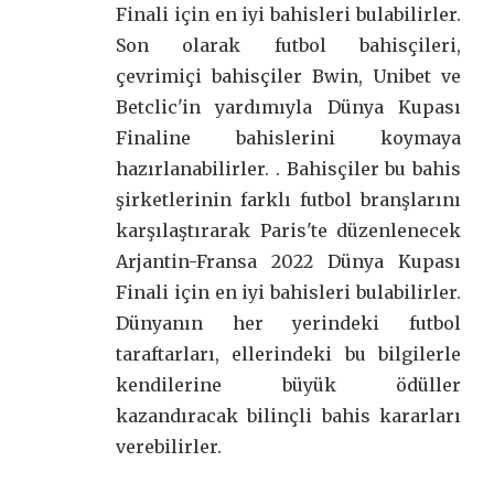
Finali için en iyi bahisleri bulabilirler.
Son olarak futbol bahisçileri,
çevrimiçi bahisçiler Bwin, Unibet ve
Betclic'in yardımıyla Dünya Kupası
Finaline bahislerini koymaya
hazırlanabilirler. . Bahisçiler bu bahis
şirketlerinin farklı futbol branşlarını
karşılaştırarak Paris'te düzenlenecek
Arjantin-Fransa 2022 Dünya Kupası
Finali için en iyi bahisleri bulabilirler.
Dünyanın her yerindeki futbol
taraftarları, ellerindeki bu bilgilerle
kendilerine büyük ödüller
kazandıracak bilinçli bahis kararları
verebilirler.