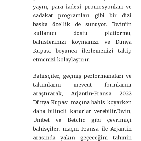
yayın, para iadesi promosyonları ve
sadakat programları gibi bir dizi
başka özellik de sunuyor. Bwin'in
kullanıcı dostu platformu,
bahislerinizi koymanızı ve Dünya
Kupası boyunca ilerlemenizi takip
etmenizi kolaylaştırır.
Bahisçiler, geçmiş performansları ve
takımların mevcut formlarını
araştırarak, Arjantin-Fransa 2022
Dünya Kupası maçına bahis koyarken
daha bilinçli kararlar verebilir.Bwin,
Unibet ve Betclic gibi çevrimiçi
bahisçiler, maçın Fransa ile Arjantin
arasında yakın geçeceğini tahmin