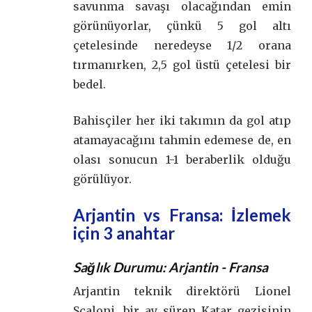
savunma savaşı olacağından emin
görünüyorlar, çünkü 5 gol altı
çetelesinde neredeyse 1/2 orana
tırmanırken, 2,5 gol üstü çetelesi bir
bedel.
Bahisçiler her iki takımın da gol atıp
atamayacağını tahmin edemese de, en
olası sonucun 1-1 beraberlik olduğu
görülüyor.
Arjantin vs Fransa: İzlemek
için 3 anahtar
Sağlık Durumu: Arjantin - Fransa
Arjantin teknik direktörü Lionel
Scaloni, bir ay süren Katar gezisinin