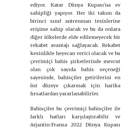
ediyor. Katar Dünya Kupası'na ev
sahipliği yapıyor. Her iki takım da
birinci sınıf antrenman tesislerine
erişime sahip olacak ve bu da onlara
diğer ülkelerde elde edilemeyecek bir
rekabet avantajı sağlayacak. Rekabet
kesinlikle heyecan verici olacak ve bu
çevrimiçi bahis şirketlerinde mevcut
olan çok sayıda bahis seçeneği
sayesinde, bahisçiler getirilerini en
üst düzeye çıkarmak için harika
fırsatlardan yararlanabilirler.
Bahisçiler bu çevrimiçi bahisçiler ile
farklı hatları karşılaştırabilir ve
Arjantin-Fransa 2022 Dünya Kupası