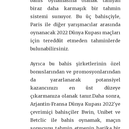
bahis oynamasına olanak tanıyan
biraz daha karmaşık bir tahmin
sistemi sunuyor. Bu üç bahisçiyle,
Paris ile diğer yarışmacılar arasında
oynanacak 2022 Dünya Kupası maçları
için tereddüt etmeden tahminlerde
bulunabilirsiniz.
Ayrıca bu bahis şirketlerinin özel
bonuslarından ve promosyonlarından
da yararlanarak potansiyel
kazancınızı en üst düzeye
çıkarmanıza olanak tanır.Daha sonra,
Arjantin-Fransa Dünya Kupası 2022'ye
çevrimiçi bahisçiler Bwin, Unibet ve
Betclic ile bahis oynamak, maçın
sonucunu tahmin etmenin harika bir