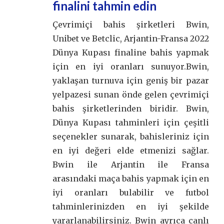
finalini tahmin edin
Çevrimiçi bahis şirketleri Bwin,
Unibet ve Betclic, Arjantin-Fransa 2022
Dünya Kupası finaline bahis yapmak
için en iyi oranları sunuyor.Bwin,
yaklaşan turnuva için geniş bir pazar
yelpazesi sunan önde gelen çevrimiçi
bahis şirketlerinden biridir. Bwin,
Dünya Kupası tahminleri için çeşitli
seçenekler sunarak, bahisleriniz için
en iyi değeri elde etmenizi sağlar.
Bwin ile Arjantin ile Fransa
arasındaki maça bahis yapmak için en
iyi oranları bulabilir ve futbol
tahminlerinizden en iyi şekilde
yararlanabilirsiniz. Bwin ayrıca canlı