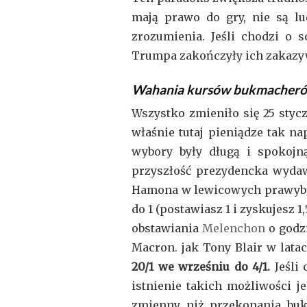
mają prawo do gry, nie są lu
zrozumienia. Jeśli chodzi o 
Trumpa zakończyły ich zakazyw
Wahania kursów bukmacherów
Wszystko zmieniło się 25 styc
właśnie tutaj pieniądze tak 
wybory były długą i spokojn
przyszłość prezydencka wydaw
Hamona w lewicowych prawybora
do 1 (postawiasz 1 i zyskujesz 1
obstawiania
Melenchon
o godz
Macron. jak Tony Blair w latac
20/1 we wrześniu do 4/1.
Jeśli 
istnienie takich możliwości j
zmienny niż przekonania bukm