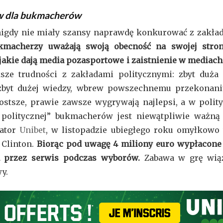
w dla bukmacherów
 nigdy nie miały szansy naprawdę konkurować z zakła
macherzy uważają swoją obecność na swojej stroni
, jakie dają media pozasportowe i zaistnienie w media
sze trudności z zakładami politycznymi: zbyt duża
zbyt dużej wiedzy, wbrew powszechnemu przekonan
ostsze, prawie zawsze wygrywają najlepsi, a w polity
ry politycznej” bukmacherów jest niewątpliwie ważn
rator
Unibet
, w listopadzie ubiegłego roku omyłkowo 
 Clinton.
Biorąc pod uwagę 4 miliony euro wypłacone 
a przez serwis podczas wyborów.
Zabawa w grę wią
y.