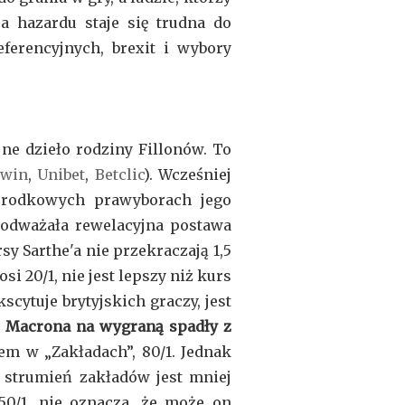
a hazardu staje się trudna do
ferencyjnych, brexit i wybory
ne dzieło rodziny Fillonów. To
win
,
Unibet
,
Betclic
). Wcześniej
 środkowych prawyborach jego
podważała rewelacyjna postawa
 Sarthe'a nie przekraczają 1,5
i 20/1, nie jest lepszy niż kurs
ytuje brytyjskich graczy, jest
 Macrona na wygraną spadły z
em w „Zakładach”, 80/1. Jednak
e strumień zakładów jest mniej
50/1, nie oznacza, że może on