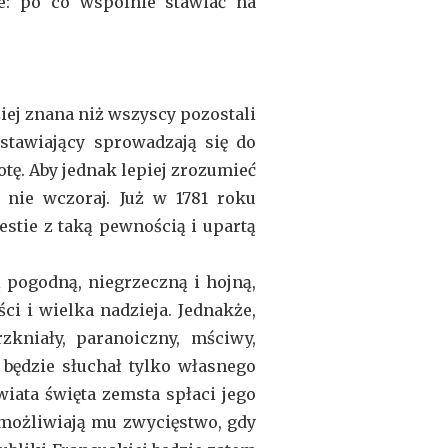
ie: po co wspólnie stawiać na
iej znana niż wszyscy pozostali
bstawiający sprowadzają się do
otę. Aby jednak lepiej zrozumieć
, nie wczoraj. Już w 1781 roku
stie z taką pewnością i upartą
ą pogodną, niegrzeczną i hojną,
i i wielka nadzieja. Jednakże,
zkniały, paranoiczny, mściwy,
będzie słuchał tylko własnego
iata święta zemsta spłaci jego
iemożliwiają mu zwycięstwo, gdy