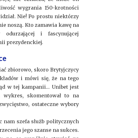
żliwość wygrania 150-krotności
ział. Nie! Po prostu niektórzy
h nie noszą. Kto zamawia kawę na
odurzającej i fascynującej
ii prezydenckiej.
ce
iać zbiorowo, skoro Brytyjczycy
akładów i mówi się, że na tego
ąd w tej kampanii… Unibet jest
ąc wykres, skomentował to na
 zwycięstwo, ostateczne wybory
c nam szefa służb politycznych
rzecenia jego szanse na sukces.