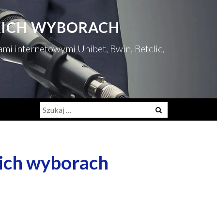
SKICH WYBORACH
mi internetowymi Unibet, Bwin, Betclic,
Szukaj:
kich wyborach