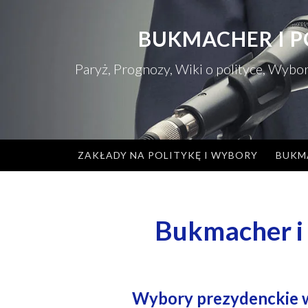
Przejdź
do
BUKMACHER I P
treści
Paryż, Prognozy, Wiki o polityce, Wybo
ZAKŁADY NA POLITYKĘ I WYBORY
BUKM
Bukmacher i 
Wybory prezydenckie w