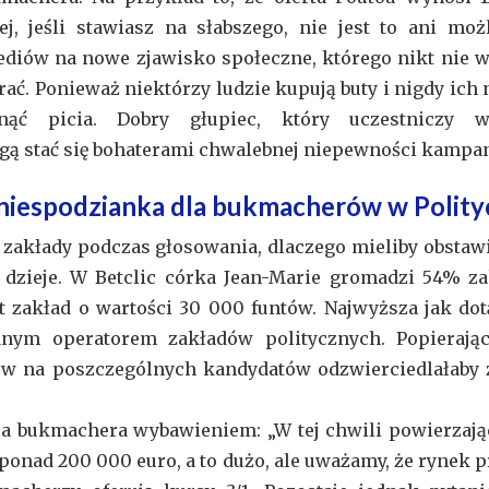
j, jeśli stawiasz na słabszego, nie jest to ani mo
diów na nowe zjawisko społeczne, którego nikt nie wid
grać. Ponieważ niektórzy ludzie kupują buty i nigdy ic
nąć picia. Dobry głupiec, który uczestniczy w 
gą stać się bohaterami chwalebnej niepewności kampan
 niespodzianka dla bukmacherów w Polity
 zakłady podczas głosowania, dlaczego mieliby obstaw
ę dzieje. W Betclic córka Jean-Marie gromadzi 54% z
zakład o wartości 30 000 funtów. Najwyższa jak dot
anym operatorem zakładów politycznych. Popieraj
adów na poszczególnych kandydatów odzwierciedlałaby
dla bukmachera wybawieniem: „W tej chwili powierzają
 ponad 200 000 euro, a to dużo, ale uważamy, że rynek p