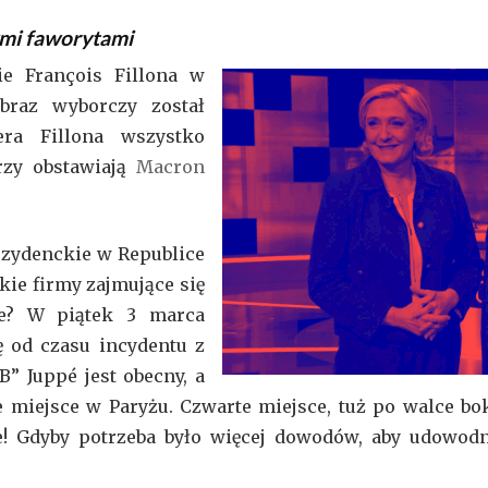
mi faworytami
ie François Fillona w
braz wyborczy został
era Fillona wszystko
rzy obstawiają
Macron
ezydenckie w Republice
kie firmy zajmujące się
ne? W piątek 3 marca
ę od czasu incydentu z
” Juppé jest obecny, a
ie miejsce w Paryżu. Czwarte miejsce, tuż po walce b
e! Gdyby potrzeba było więcej dowodów, aby udowod