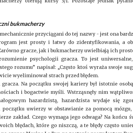
acherzy oferują kursy 3/1. Pozostaje jednak pytan
yczni bukmacherzy
 mechanicznie przyciągani do tej nazwy - jest ona bardz
ogram jest prosty i łatwy do zidentyfikowania, a o
 Zarówno gracze, jak i bukmacherzy uwielbiają ich prost
rozumienie psychologii gracza. To jest uniwersalne
tego rozumu” napisał: „Często ktoś wyraża swoje suge
owicie wyeliminował strach przed błędem.
gracza. Na początku swojej kariery był istotnie osob
ściach i bogactwie myśli. Wstrząsnęły nim wątpliwośc
 nałogowym hazardzistą, hazardzista wydaje się zgor
na początku uwierzy w obstawianie za pomocą mózgu, 
erze zakład. Czego wymaga jego odwaga? Na końcu św
woich błędach, które go niszczą, a te błędy często un