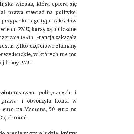
jska wioska, która opiera się
iał prawa stawiać na politykę,
W przypadku tego typu zakładów
wie do PMU, kursy są obliczane
zerwca 1891 r. Francja zakazała
został tylko częściowo złamany
 prezydenckie, w których nie ma
iej firmy PMU…
interesowań politycznych i
i prawa, i otworzyła konta w
0 euro na Macrona, 50 euro na
Cię chronić.
 grania w gry, a ludzie, którzy