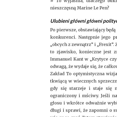
» To wyjaśnia, dlaczego bukm
nieszczęsną Marine Le Pen?
Ulubieni główni główni polit
Po pierwsze, obstawiający będą
konkurenci. Następnie jego pr
„obcych z zewnątrz” i „Frexit”.
to zjawisko, konieczne jest z
Immanuel Kant w „Krytyce czys
odwagą, że wydaje się, że całk
Zakład To optymistyczna wizja 
tkwiącą w wiecznych sprzeczno
gdy się starzeje i staje się
ograniczony i mściwy. Jeśli 
głosu i wkrótce odważnie wybi
długi i sprawi, że zapomni o s