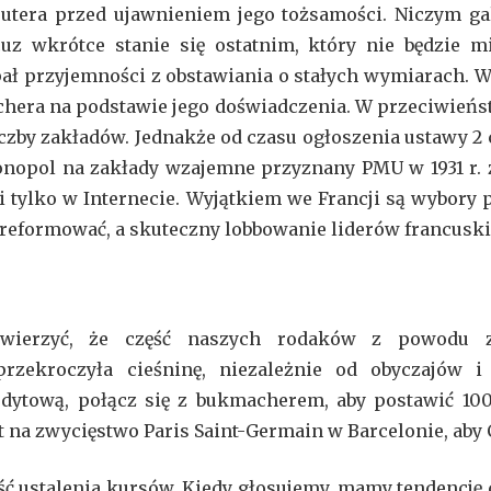
tera przed ujawnieniem jego tożsamości. Niczym gali
ncuz wkrótce stanie się ostatnim, który nie będzie m
rpał przyjemności z obstawiania o stałych wymiarach. 
chera na podstawie jego doświadczenia. W przeciwieńst
zby zakładów. Jednakże od czasu ogłoszenia ustawy 2 c
nopol na zakłady wzajemne przyznany PMU w 1931 r. 
 i tylko w Internecie. Wyjątkiem we Francji są wybory
 zreformować, a skuteczny lobbowanie liderów francusk
uwierzyć, że część naszych rodaków z powodu za
rzekroczyła cieśninę, niezależnie od obyczajów 
redytową, połącz się z bukmacherem, aby postawić 10
t na zwycięstwo Paris Saint-Germain w Barcelonie, aby 
 ustalenia kursów. Kiedy głosujemy, mamy tendencję do