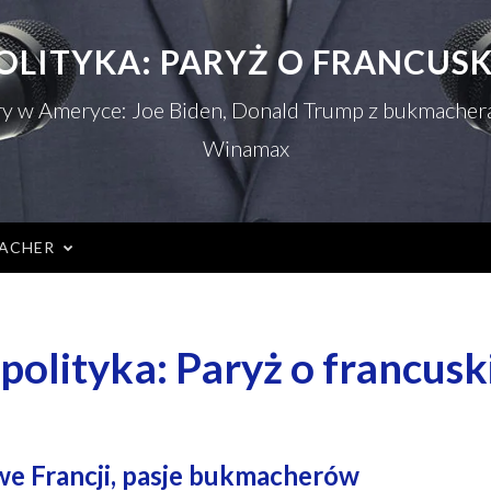
OLITYKA: PARYŻ O FRANCU
ry w Ameryce: Joe Biden, Donald Trump z bukmachera
Winamax
Menu
ACHER
polityka: Paryż o francus
e Francji, pasje bukmacherów