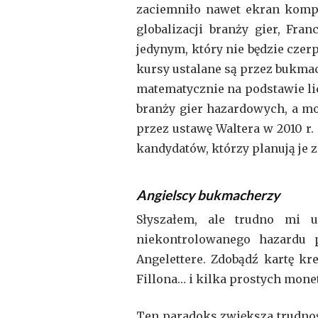
zaciemniło nawet ekran kompu
globalizacji branży gier, Fra
jedynym, który nie będzie cze
kursy ustalane są przez bukma
matematycznie na podstawie lic
branży gier hazardowych, a mo
przez ustawę Waltera w 2010 r.
kandydatów, którzy planują je
Angielscy bukmacherzy
Słyszałem, ale trudno mi 
niekontrolowanego hazardu p
Angelettere. Zdobądź kartę k
Fillona… i kilka prostych mone
Ten paradoks zwiększa trudność