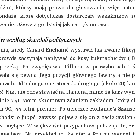
dźmi, którzy mają prawo do głosowania, więc natur
sondaże, które dotychczas dostarczały wskaźników re
anie. Używają go dzisiaj jako antykompasu.
 według skandali politycznych
znia, kiedy Canard Enchainé wystawił tak zwane fikcyj
naprawdę zaczynają napływać do kasy bukmacherów (
B
ą rzeką. Po zwycięstwie Fillona w prawyborach i
ała się pewna. Jego pozycji głównego faworyta nie 
ch. Od jednego operatora do drugiego (około 20) kursy
,5). Nikt nie chce stawiać na Hamona, mimo że kurs wynos
inie 55/1. Moim skromnym zdaniem zakładem, który eksc
h 90., 44-letni premier. Po ucieczce Hollande’a
Szanse
chodzi o Juppé, zawsze pojawia się on z zaciekawieni
est mylące. W większości przypadków pokazuje to, ż
achera. Na przykład to, że oferta Poutou wynosi 1