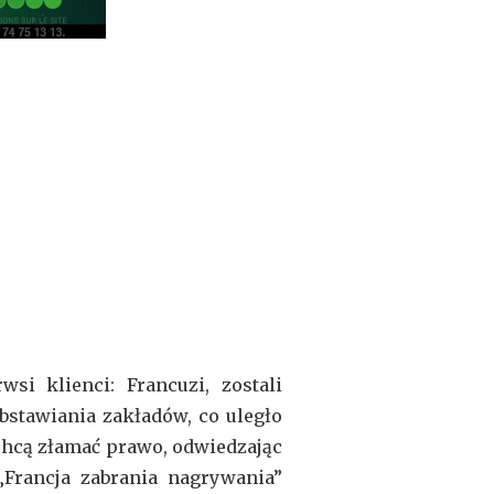
i klienci: Francuzi, zostali
bstawiania zakładów, co uległo
y chcą złamać prawo, odwiedzając
 „Francja zabrania nagrywania”