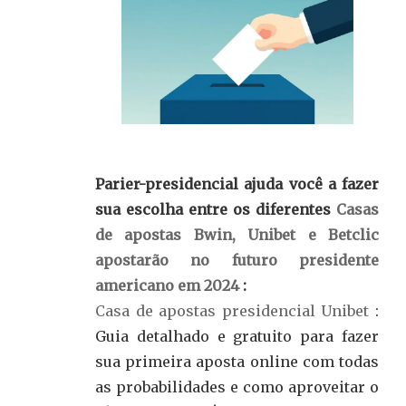
Parier-presidencial ajuda você a fazer
sua escolha entre os diferentes
Casas
de apostas Bwin, Unibet e Betclic
apostarão no futuro presidente
americano em 2024
:
Casa de apostas presidencial Unibet
:
Guia detalhado e gratuito para fazer
sua primeira aposta online com todas
as probabilidades e como aproveitar o