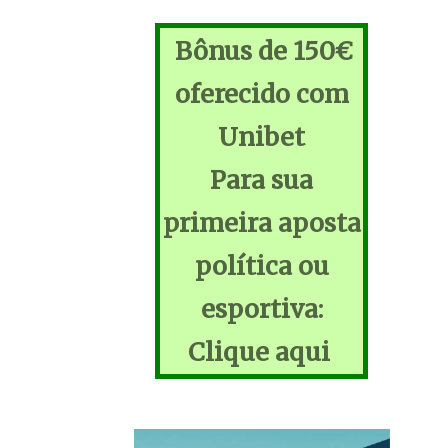
Bônus de 150€
oferecido com
Unibet
Para sua
primeira aposta
política ou
esportiva:
Clique aqui