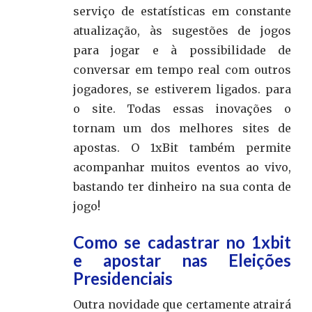
serviço de estatísticas em constante
atualização, às sugestões de jogos
para jogar e à possibilidade de
conversar em tempo real com outros
jogadores, se estiverem ligados. para
o site. Todas essas inovações o
tornam um dos melhores sites de
apostas. O 1xBit também permite
acompanhar muitos eventos ao vivo,
bastando ter dinheiro na sua conta de
jogo!
Como se cadastrar no 1xbit
e apostar nas Eleições
Presidenciais
Outra novidade que certamente atrairá