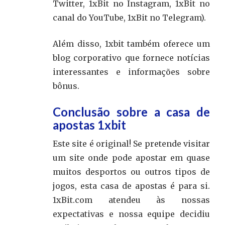
Twitter, 1xBit no Instagram, 1xBit no
canal do YouTube, 1xBit no Telegram).
Além disso, 1xbit também oferece um
blog corporativo que fornece notícias
interessantes e informações sobre
bônus.
Conclusão sobre a casa de
apostas 1xbit
Este site é original! Se pretende visitar
um site onde pode apostar em quase
muitos desportos ou outros tipos de
jogos, esta casa de apostas é para si.
1xBit.com atendeu às nossas
expectativas e nossa equipe decidiu