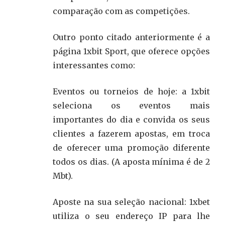
comparação com as competições.
Outro ponto citado anteriormente é a
página 1xbit Sport, que oferece opções
interessantes como:
Eventos ou torneios de hoje: a 1xbit
seleciona os eventos mais
importantes do dia e convida os seus
clientes a fazerem apostas, em troca
de oferecer uma promoção diferente
todos os dias. (A aposta mínima é de 2
Mbt).
Aposte na sua seleção nacional: 1xbet
utiliza o seu endereço IP para lhe