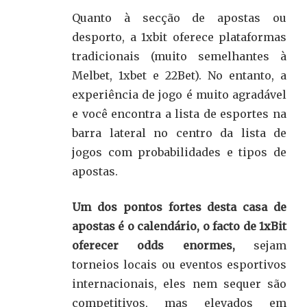
Quanto à secção de apostas ou
desporto, a 1xbit oferece plataformas
tradicionais (muito semelhantes à
Melbet, 1xbet e 22Bet). No entanto, a
experiência de jogo é muito agradável
e você encontra a lista de esportes na
barra lateral no centro da lista de
jogos com probabilidades e tipos de
apostas.
Um dos pontos fortes desta casa de
apostas é o calendário, o facto de 1xBit
oferecer odds enormes,
sejam
torneios locais ou eventos esportivos
internacionais, eles nem sequer são
competitivos, mas elevados em