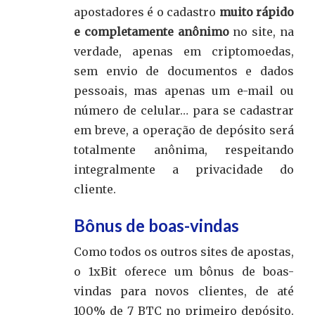
apostadores é o cadastro
muito rápido
e completamente anônimo
no site, na
verdade, apenas em criptomoedas,
sem envio de documentos e dados
pessoais, mas apenas um e-mail ou
número de celular… para se cadastrar
em breve, a operação de depósito será
totalmente anônima, respeitando
integralmente a privacidade do
cliente.
Bônus de boas-vindas
Como todos os outros sites de apostas,
o 1xBit oferece um bônus de boas-
vindas para novos clientes, de até
100% de 7 BTC no primeiro depósito.