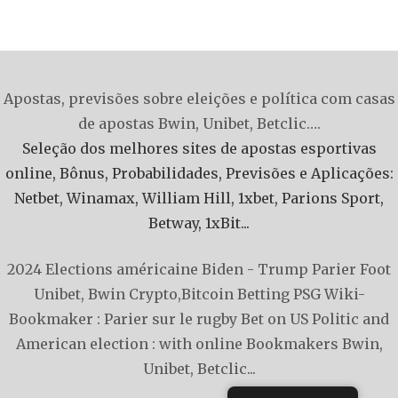
Apostas, previsões sobre eleições e política com casas
de apostas Bwin, Unibet, Betclic….
Seleção dos melhores sites de apostas esportivas
online, Bônus, Probabilidades, Previsões e Aplicações:
Netbet, Winamax, William Hill, 1xbet, Parions Sport,
Betway, 1xBit...
2024 Elections américaine Biden - Trump
Parier Foot
Unibet, Bwin
Crypto,Bitcoin Betting PSG
Wiki-
Bookmaker : Parier sur le rugby
Bet on US Politic and
American election : with online Bookmakers Bwin,
Unibet, Betclic...