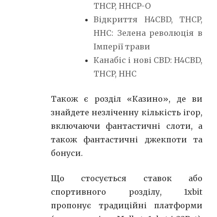
THCP, HHCP-O
Відкриття H4CBD, THCP,
HHC: Зелена революція в
Імперії трави
Канабіс і нові CBD: H4CBD,
THCP, HHC
Також є розділ «Казино», де ви
знайдете незліченну кількість ігор,
включаючи фантастичні слоти, а
також фантастичні джекпоти та
бонуси.
Що стосується ставок або
спортивного розділу, 1xbit
пропонує традиційні платформи