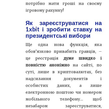
потрібно мати гроші на своєму
ігровому рахунку!
Як зареєструватися на
1xbit і зробити ставку на
президентські вибори
Ще одна нова функція, яка
обов’язково привабить гравців, –
це реєстрація
дуже швидко і
повністю анонімно
на сайті, по
суті, лише в криптовалютах, без
надсилання документів і
особистих даних, а лише
електронною поштою чи номером
мобільного телефону… щоб
незабаром зареєструватися,