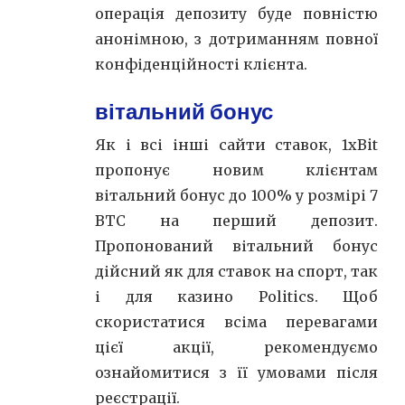
операція депозиту буде повністю
анонімною, з дотриманням повної
конфіденційності клієнта.
вітальний бонус
Як і всі інші сайти ставок, 1xBit
пропонує новим клієнтам
вітальний бонус до 100% у розмірі 7
BTC на перший депозит.
Пропонований вітальний бонус
дійсний як для ставок на спорт, так
і для казино Politics. Щоб
скористатися всіма перевагами
цієї акції, рекомендуємо
ознайомитися з її умовами після
реєстрації.