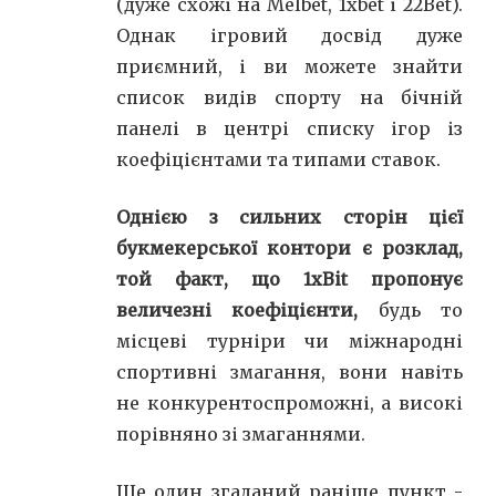
(дуже схожі на Melbet, 1xbet і 22Bet).
Однак ігровий досвід дуже
приємний, і ви можете знайти
список видів спорту на бічній
панелі в центрі списку ігор із
коефіцієнтами та типами ставок.
Однією з сильних сторін цієї
букмекерської контори є розклад,
той факт, що 1xBit пропонує
величезні коефіцієнти,
будь то
місцеві турніри чи міжнародні
спортивні змагання, вони навіть
не конкурентоспроможні, а високі
порівняно зі змаганнями.
Ще один згаданий раніше пункт -