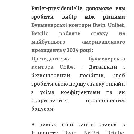
Parier-presidentielle допоможе вам
зробити вибір між різними
Букмекерські контори Bwin, Unibet,
Betclic роблять ставку на
майбутнього американського
президента у 2024 році
:
Президентська букмекерська
контора Unibet
: Детальний і
безкоштовний посібник, щоб
зробити свою першу ставку онлайн
з усіма коефіцієнтами та як
скористатися пропонованим
бонусом!
А також інші сайти ставок в
Інтернеті:
Bwin
,
NetBet
,
Betclic
,