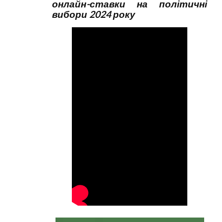
онлайн-ставки на політичні
вибори 2024 року