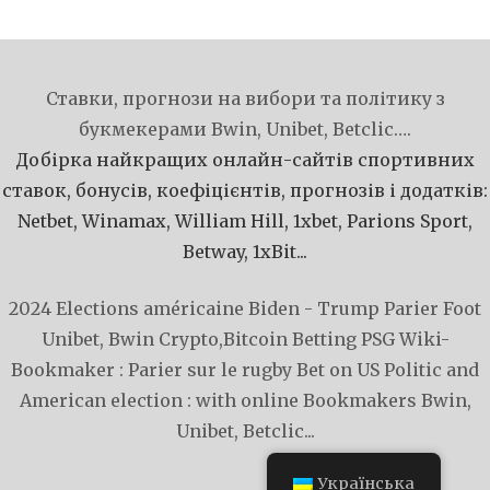
Ставки, прогнози на вибори та політику з
букмекерами Bwin, Unibet, Betclic….
Добірка найкращих онлайн-сайтів спортивних
ставок, бонусів, коефіцієнтів, прогнозів і додатків:
Netbet, Winamax, William Hill, 1xbet, Parions Sport,
Betway, 1xBit...
2024 Elections américaine Biden - Trump
Parier Foot
Unibet, Bwin
Crypto,Bitcoin Betting PSG
Wiki-
Bookmaker : Parier sur le rugby
Bet on US Politic and
American election : with online Bookmakers Bwin,
Unibet, Betclic...
Українська