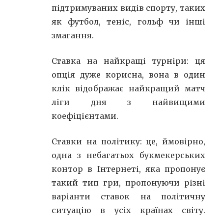
підтримуваних видів спорту, таких
як футбол, теніс, гольф чи інші
змагання.
Ставка на найкращі турніри: ця
опція дуже корисна, вона в один
клік відображає найкращий матч
ліги дня з найвищими
коефіцієнтами.
Ставки на політику: це, ймовірно,
одна з небагатьох букмекерських
контор в Інтернеті, яка пропонує
такий тип гри, пропонуючи різні
варіанти ставок на політичну
ситуацію в усіх країнах світу.