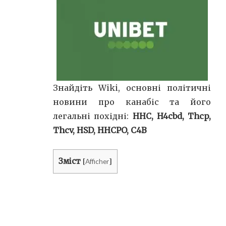
Знайдіть Wiki, основні політичні
новини про канабіс та його
легальні похідні:
HHC, H4cbd, Thcp,
Thcv, HSD, HHCPO, C4B
Зміст
Afficher
[
]