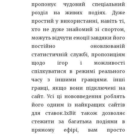
пропонує чудовий спеціальний
розділ на живих подіях. Дуже
простий у використанні, навіть ті,
хто не дуже знайомий зі спортом,
можуть відчути емоції завдяки його
постійно оновлюваній
статистичній службі, пропозиціям
щодо ігор і можливості
спілкуватися в режимі реального
часу з іншими гравцями. інші
гравці, якщо вони підключені на
сайт. Усі ці нововведення роблять
його одним із найкращих сайтів
для ставок.1xBit також дозволяє
стежити за багатьма подіями в
прямому ефірі, вам просто