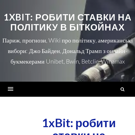
Перейти
до
1XBIT: РОБИТИ СТАВКИ НА
вмісту
ПОЛІТИКУ В БІТКОЙНАХ
Париж, прогнози, Wiki про політику, американські
вибори: Джо Байден, Дональд Трамп з онлайн-
букмекерами Unibet, Bwin, Betclic, Winamax
П
Меню
1xBit: робити