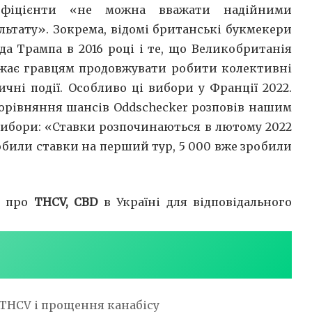
ефіцієнти «не можна вважати надійними
льтату». Зокрема, відомі британські букмекери
да Трампа в 2016 році і те, що Великобританія
ажає гравцям продовжувати робити колективні
чні події. Особливо ці вибори у Франції 2022.
порівняння шансів Oddschecker розповів нашим
вибори: «Ставки розпочинаються в лютому 2022
обили ставки на перший тур, 5 000 вже зробили
и про
THCV, CBD
в Україні для відповідального
 THCV і прощення канабісу