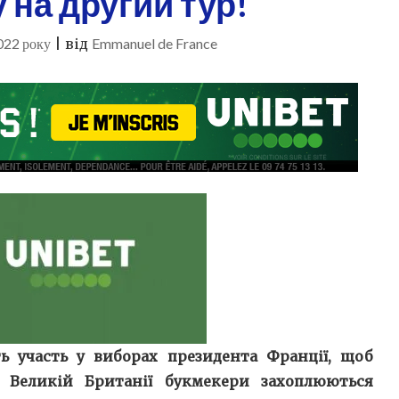
 на другий тур!
022 року
|
від
Emmanuel de France
ть участь у виборах президента Франції, щоб
 Великій Британії букмекери захоплюються