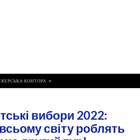
ОРИ 2022: УЧАСНИКИ ПО ВС
СТАВКУ НА ДРУГИЙ ТУР!
ериканські вибори: Джо Байден, Дональд Трамп з он
Winamax
ЕКЕРСЬКА КОНТОРА
тські вибори 2022:
 всьому світу роблять