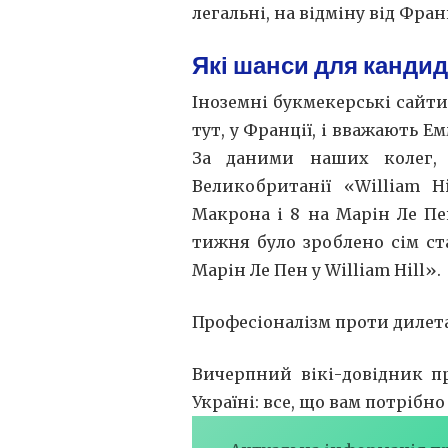
легальні, на відміну від Фра
Які шанси для кандид
Іноземні букмекерські сайти
тут, у Франції, і вважають 
За даними наших колег, 
Великобританії «William H
Макрона і 8 на Марін Ле Пе
тижня було зроблено сім ст
Марін Ле Пен у William Hill».
Професіоналізм проти дилет
Вичерпний вікі-довідник п
Україні: все, що вам потрібн