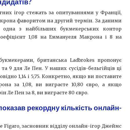
ндидатів?
тних ігор стежать за опитуваннями у Франції,
крона фаворитом на другий термін. За даними
l, одна з найбільших букмекерських контор
коефіцієнт 1,08 на Еммануеля Макрона і 8 на
укмекерами, британська Ladbrokes пропонує
та 9 для Ле Пен. У наших сусідів-бельгійців ці
відно 1,14 і 5,75. Конкретно, якщо ви поставите
она за 1,08, ви виграєте 10,80 євро, а якщо
н Ле Пен за 8, ви виграєте 80 євро.
оказав рекордну кількість онлайн-
e Figaro, засновник відділу онлайн-ігор Джеймс