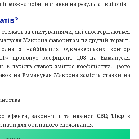
нції, можна робити ставки на результат виборів.
атів?
 стежать за опитуваннями, які спостерігаються
Еммануеля Макрона фаворитом на другий термін.
одна з найбільших букмекерських контор
ill» пропонує коефіцієнт 1,08 на Еммануеля
н. Кількість ставок змінює коефіцієнти. Цього
авок на Еммануеля Макрона замість ставки на
антства
ро ефекти, законність та нюанси
CBD, Thcp
в
о знати для обізнаного споживання