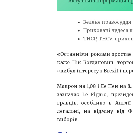
Актуальна інформація п
Зелене правосуддя
Приховані чудеса к
THCP, THCV: прихо
«Останніми роками зростає 
каже Нік Богданович, торго
«вибух інтересу з Brexit і п
Макрон на 1,08 і Ле Пен на 8
зазначає Le Figaro, прези
гравців, особливо в Англії
легальні, на відміну від 
виборів.