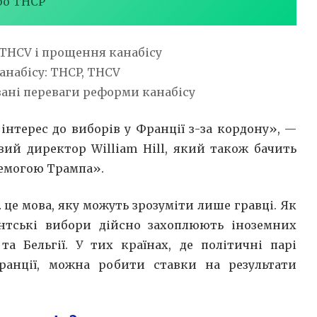
ро THCP
 THCV і прощення канабісу
анабісу: THCP, THCV
вані переваги реформи канабісу
інтерес до виборів у Франції з-за кордону», —
вий директор William Hill, який також бачить
еремогою Трампа».
… це мова, яку можуть зрозуміти лише гравці. Як
дентські вибори дійсно захоплюють іноземних
 та Бельгії. У тих країнах, де політичні парі
Франції, можна робити ставки на результати