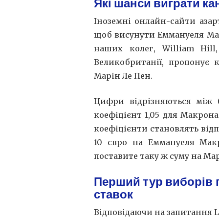
Які шанси виграти ка
Іноземні онлайн-сайти азар
щоб висунути Еммануеля Ма
наших колег, William Hil
Великобританії, пропонує 
Марін Ле Пен.
Цифри відрізняються між б
коефіцієнт 1,05 для Макрона 
коефіцієнти становлять відпо
10 євро на Еммануеля Макр
поставите таку ж суму на Марі
Перший тур виборів п
ставок
Відповідаючи на запитання L