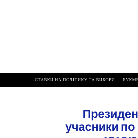
Перейти
до
ПРЕЗИДЕНТСЬКІ ВИБ
вмісту
Париж, прогнози, Wiki про політику, ам
СТАВКИ НА ПОЛІТИКУ ТА ВИБОРИ
БУКМ
Президен
учасники по