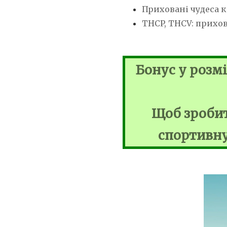
Приховані чудеса к
THCP, THCV: прихо
Бонус у розмі
Щоб зробит
спортивну