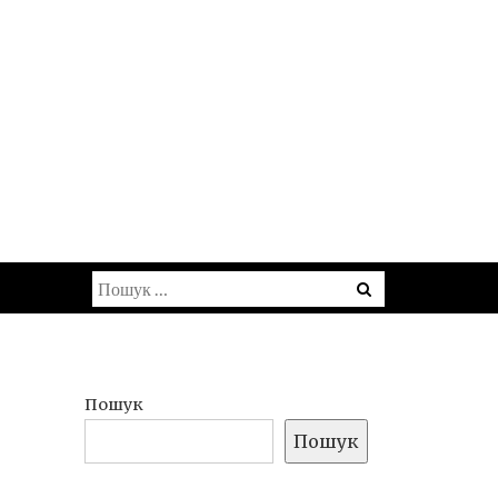
ЬОМУ СВІТУ РОБЛЯТЬ
лайн-букмекерами Unibet, Bwin, Betclic,
Меню
Пошук:
Пошук
Пошук