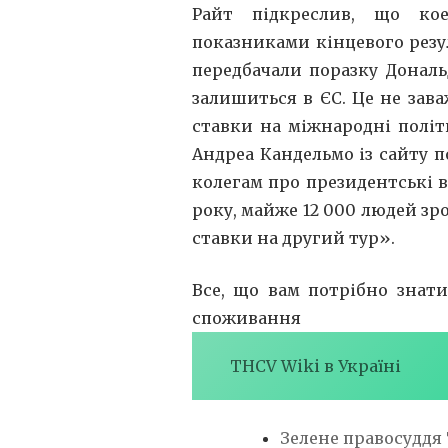
Райт підкреслив, що ко
показниками кінцевого резу
передбачали поразку Дональ
залишиться в ЄС. Це не зав
ставки на міжнародні політи
Андреа Кандельмо із сайту 
колегам про президентські 
року, майже 12 000 людей зр
ставки на другий тур».
Все, що вам потрібно знат
споживання
THCV Wiki в Україні
Зелене правосуддя