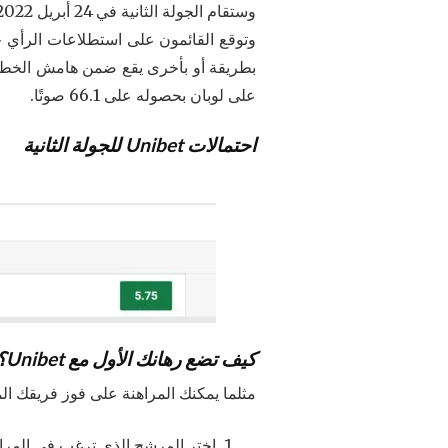
وستقام الجولة الثانية في 24 أبريل 2022. وجاء إيمانويل ماكرون ومارين لوبان في المركز الأول في الجولة الأولى.
على لوبان بحصوله على 66.1 صوتًا.
احتمالات Unibet للجولة الثانية
كيف تضع رهانك الأول مع Unibet؟
مثلما يمكنك المراهنة على فوز فريقك الم
اختر المرشح الذي ترغب في المراه