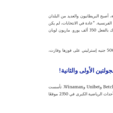
 أصبح البريطانيون والعديد من البلدان
الفرنسية. "عادة في الانتخابات، لم يكن
لدينا سوى عدد قليل من الأشخاص الذين يراهنون على السياسة الفرنسية، بضعة آلاف من اليورو. هناك، هناك بالفعل 350 ألف يورو. ماريون لوبان
بالنسبة للمراهنين، مارين لوبان هي المستضعفة، واحتمالاتها هي 4 إلى 1. وهذا يعني أنك إذا راهنت بمبلغ 5000 جنيه إسترليني على فوزها وفازت،
لتين الأولى والثانية!
تقع شركة Netbet في منطقة راقية في لندن وهي إحدى الشركات الرائدة في المراهنة عبر الإنترنت مثل Betclic وUnibet وWinamax. تأسست
شركة المراهنات هذه في المملكة المتحدة منذ عام 1934: وتقدم سباقات الخيل وسباقات الكلاب السلوقية والأحداث الرياضية الكبرى في 2350 موقعًا