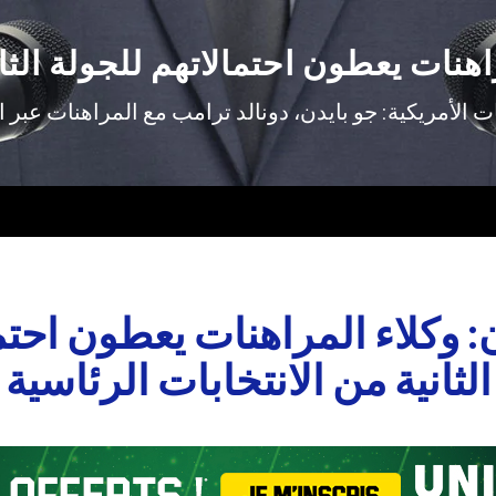
اهنات يعطون احتمالاتهم للجولة الثان
 جو بايدن، دونالد ترامب مع المراهنات عبر الإنترنت in، Betclic، Winamax
: وكلاء المراهنات يعطون احتم
الثانية من الانتخابات الرئاسية