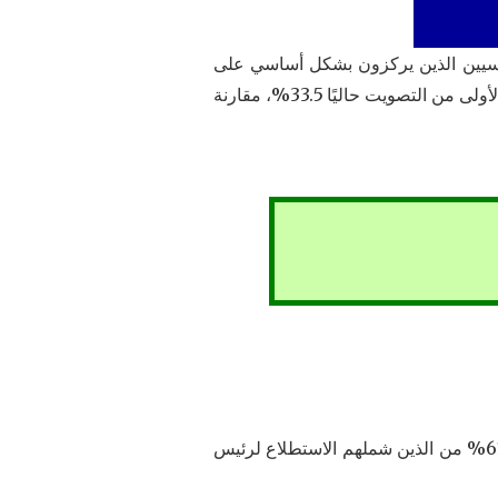
المرشحين الرئاسيين الذين يركزون بشكل أساسي على
الحرب في أوكرانيا بنسبة 8.5 نقطة مئوية مقارنة بالأسبوع الماضي. تبلغ نية التصويت لرئيس الدولة في الجولة الأولى من التصويت حاليًا 33.5%، مقارنة
وفي الجولة الثانية، إذا كانت الجولة الثانية هي ماكرون ولوبان، فإن الفجوة بين المرشحين سوف تتسع. صوت 61% من الذين شملهم الاستطلاع لرئيس