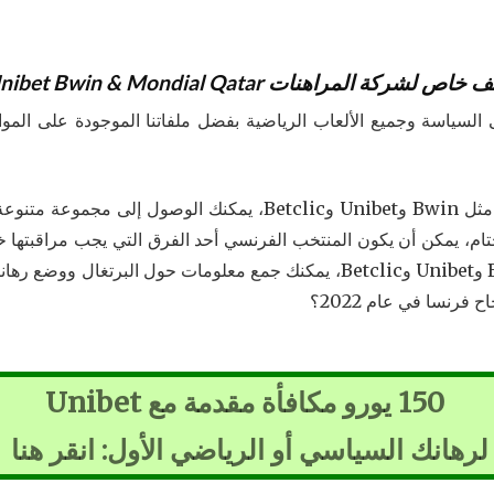
خاص لشركة المراهنات Unibet Bwin & Mondial Qatar
بمساعدة وكلاء المراهنات عبر الإنترنت مثل Bwin وUnibet وBetclic،
وكلاء المراهنات عبر الإنترنت مثل Bwin وUnibet وBetclic، يمكنك جمع معلومات
فرنسا في عام 2022؟
150 يورو مكافأة مقدمة مع Unibet
لرهانك السياسي أو الرياضي الأول: انقر هنا