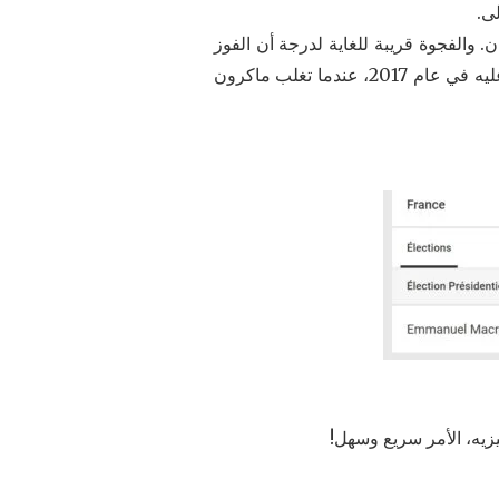
طلاعات الرأي جولة ثانية متقاربة للغاية، حيث حصل ماكرون على 55%، و45% للوبان. والفجوة قريبة للغاية لدرجة أن الفوز
بطريقة أو بأخرى يقع ضمن هامش الخطأ في استطلاعات الرأي. لذلك فهو على أي حال أقرب بكثير مما كان عليه في عام 2017، عندما تغلب ماكرون
يزيه، الأمر سريع وسهل!