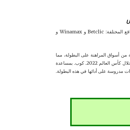
قم بعمل رهانك الأول عبر الإنترنت على السياسة وجميع الألعاب الرياضية بفضل ملفاتنا الموجودة على المواقع المختلفة: Betclic و Winamax و
 يمكنك الوصول إلى مجموعة متنوعة من أسواق المراهنة على البطولة، مما
يتيح لك فرصة تحقيق فوز كبير. وفي الختام، يمكن أن يكون المنتخب الفرنسي أحد الفرق التي يجب مراقبتها خلال كأس العالم 2022. كوب. بمساعدة
 حول البرتغال ووضع رهانات مدروسة على أدائها في هذه البطولة.