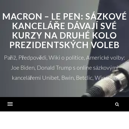
Přejít
na
MACRON – LE PEN: SÁZKOVÉ
obsah
KANCELÁŘE DÁVAJÍ SVÉ
KURZY NA DRUHÉ KOLO
PREZIDENTSKÝCH VOLEB
Paříž, Předpovědi, Wiki o politice, Americké volby:
Joe Biden, Donald Trump s online sázkovými
kancelářemi Unibet, Bwin, Betclic, Winamax
V
Jídelní
lístek