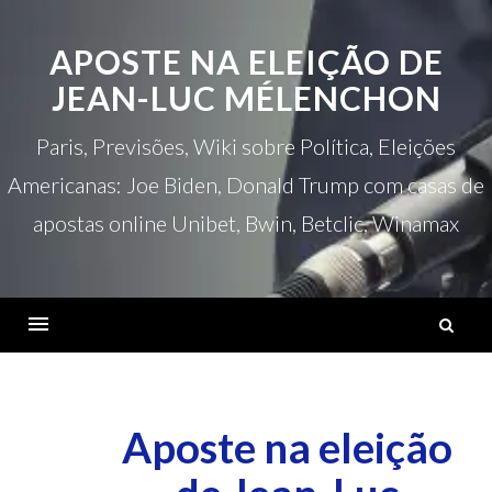
Ir
para
APOSTE NA ELEIÇÃO DE
o
JEAN-LUC MÉLENCHON
conteúdo
Paris, Previsões, Wiki sobre Política, Eleições
Americanas: Joe Biden, Donald Trump com casas de
apostas online Unibet, Bwin, Betclic, Winamax
P
p
Cardápio
Aposte na eleição