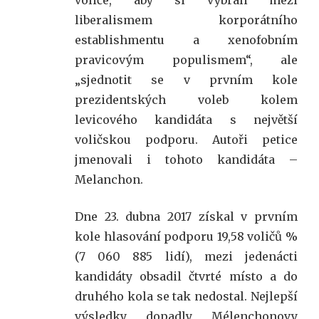
voliče, aby si vybrali mezi
liberalismem korporátního
establishmentu a xenofobním
pravicovým populismem“, ale
„sjednotit se v prvním kole
prezidentských voleb kolem
levicového kandidáta s největší
voličskou podporu. Autoři petice
jmenovali i tohoto kandidáta –
Melanchon.
Dne 23. dubna 2017 získal v prvním
kole hlasování podporu 19,58 voličů %
(7 060 885 lidí), mezi jedenácti
kandidáty obsadil čtvrté místo a do
druhého kola se tak nedostal. Nejlepší
výsledky dopadly Mélenchonovy