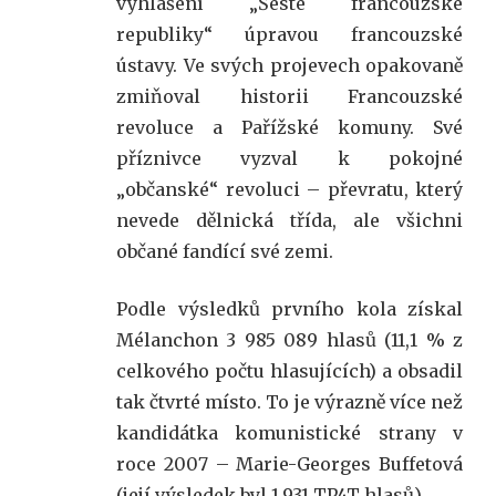
vyhlášení „Šesté francouzské
republiky“ úpravou francouzské
ústavy. Ve svých projevech opakovaně
zmiňoval historii Francouzské
revoluce a Pařížské komuny. Své
příznivce vyzval k pokojné
„občanské“ revoluci – převratu, který
nevede dělnická třída, ale všichni
občané fandící své zemi.
Podle výsledků prvního kola získal
Mélanchon 3 985 089 hlasů (11,1 % z
celkového počtu hlasujících) a obsadil
tak čtvrté místo. To je výrazně více než
kandidátka komunistické strany v
roce 2007 – Marie-Georges Buffetová
(její výsledek byl 1,931 TP4T hlasů).