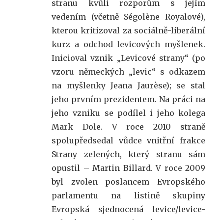
stranu kvůli rozporům s jejím
vedením (včetně Ségolène Royalové),
kterou kritizoval za sociálně-liberální
kurz a odchod levicových myšlenek.
Inicioval vznik „Levicové strany“ (po
vzoru německých „levic“ s odkazem
na myšlenky Jeana Jaurèse); se stal
jeho prvním prezidentem. Na práci na
jeho vzniku se podílel i jeho kolega
Mark Dole. V roce 2010 straně
spolupředsedal vůdce vnitřní frakce
Strany zelených, který stranu sám
opustil – Martin Billard. V roce 2009
byl zvolen poslancem Evropského
parlamentu na listině skupiny
Evropská sjednocená levice/levice-