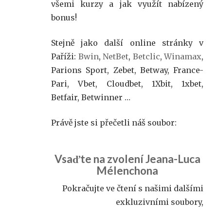
všemi kurzy a jak využít nabízený
bonus!
Stejně jako další online stránky v
Paříži:
Bwin
,
NetBet
,
Betclic
,
Winamax
,
Parions Sport, Zebet, Betway, France-
Pari, Vbet, Cloudbet, 1Xbit, 1xbet,
Betfair, Betwinner …
Právě jste si přečetli náš soubor:
Vsaďte na zvolení Jeana-Luca
Mélenchona
Pokračujte ve čtení s našimi dalšími
exkluzivními soubory,