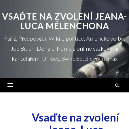
Přejít
na
VSAĎTE NA ZVOLENÍ JEANA-
obsah
LUCA MÉLENCHONA
Paříž, Předpovědi, Wiki o politice, Americké volby:
Joe Biden, Donald Trump s online sázkovými
kancelářemi Unibet, Bwin, Betclic, Winamax
V
Jídelní
lístek
Vsaďte na zvolení