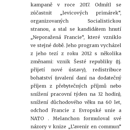
kampaně v roce 2017. Odmítl se
zúčastnit „levicových primárek“,
organizovaných Socialistickou
stranou, a stal se kandidátem hnutí
„Neporažená Francie“, které vzniklo
ve stejné době. Jeho program vycházel
z jeho tezí z roku 2012 s několika
změnami: vznik Šesté republiky (tj.
přijetí nové ústavy), redistribuce
bohatství (uvalení daní na dodatečný
příjem z přebytečných příjmů nebo
snížení pracovní týden na 32 hodin),
snížení důchodového věku na 60 let,
odchod Francie z Evropské unie a
NATO . Melanchon formuloval své
názory v knize „L’avenir en commun“