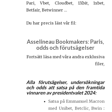
Pari, Vbet, Cloudbet, 1Xbit, 1xbet,
Betfair, Betwinner …
Du har precis läst vår fil:
Asselineau Bookmakers: Paris,
odds och förutsägelser
Fortsätt läsa med våra andra exklusiva
filer,
Alla förutsägelser, undersökningar
och odds att satsa på den framtida
vinnaren av presidentvalet 2024:
Satsa på Emmanuel Macron
med Unibet, Betclic, Bwin
: