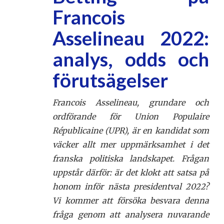
Francois
Asselineau 2022:
analys, odds och
förutsägelser
Francois Asselineau, grundare och
ordförande för Union Populaire
Républicaine (UPR), är en kandidat som
väcker allt mer uppmärksamhet i det
franska politiska landskapet. Frågan
uppstår därför: är det klokt att satsa på
honom inför nästa presidentval 2022?
Vi kommer att försöka besvara denna
fråga genom att analysera nuvarande