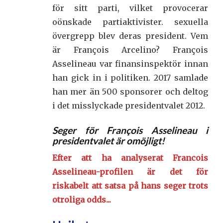
för sitt parti, vilket provocerar
oönskade partiaktivister. sexuella
övergrepp blev deras president. Vem
är François Arcelino? François
Asselineau var finansinspektör innan
han gick in i politiken. 2017 samlade
han mer än 500 sponsorer och deltog
i det misslyckade presidentvalet 2012.
Seger för François Asselineau i
presidentvalet är omöjligt!
Efter att ha analyserat Francois
Asselineau-profilen är det för
riskabelt att satsa på hans seger trots
otroliga odds...