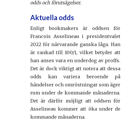
odds och förutsägelser.
Aktuella odds
Enligt bookmakers är oddsen för
Francois Asselineau i presidentvalet
2022 för närvarande ganska låga. Han
är rankad till 100/1, vilket betyder att
han anses vara en underdog av proffs.
Det är dock viktigt att notera att dessa
odds kan variera beroende på
händelser och omröstningar som äger
rum under de kommande månaderna.
Det är därför möjligt att oddsen för
Asselineau kommer att öka under de
kommande månaderna.