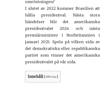
omröstningen?
I slutet av 2022 kommer Brasilien att
hålla presidentval. Nästa stora
händelser blir det amerikanska
presidentvalet 2024 och nästa
premiärminister i Storbritannien i
januari 2025. Spela på vilken sida av
det demokratiska eller republikanska
partiet som vinner det amerikanska
presidentvalet på vår sida.
Innehåll
Afficher
[
]