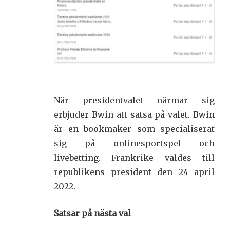
När presidentvalet närmar sig
erbjuder Bwin att satsa på valet. Bwin
är en bookmaker som specialiserat
sig på onlinesportspel och
livebetting. Frankrike valdes till
republikens president den 24 april
2022.
Satsar på nästa val