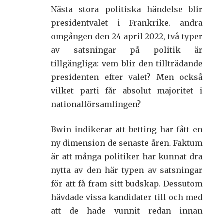
Nästa stora politiska händelse blir
presidentvalet i Frankrike. andra
omgången den 24 april 2022, två typer
av satsningar på politik är
tillgängliga: vem blir den tillträdande
presidenten efter valet? Men också
vilket parti får absolut majoritet i
nationalförsamlingen?
Bwin indikerar att betting har fått en
ny dimension de senaste åren. Faktum
är att många politiker har kunnat dra
nytta av den här typen av satsningar
för att få fram sitt budskap. Dessutom
hävdade vissa kandidater till och med
att de hade vunnit redan innan