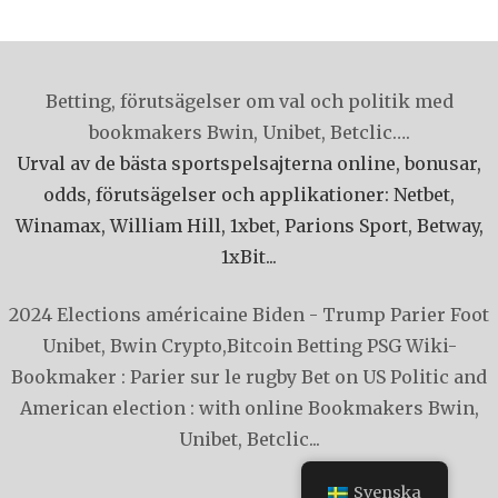
Betting, förutsägelser om val och politik med
bookmakers Bwin, Unibet, Betclic….
Urval av de bästa sportspelsajterna online, bonusar,
odds, förutsägelser och applikationer: Netbet,
Winamax, William Hill, 1xbet, Parions Sport, Betway,
1xBit...
2024 Elections américaine Biden - Trump
Parier Foot
Unibet, Bwin
Crypto,Bitcoin Betting PSG
Wiki-
Bookmaker : Parier sur le rugby
Bet on US Politic and
American election : with online Bookmakers Bwin,
Unibet, Betclic...
Svenska