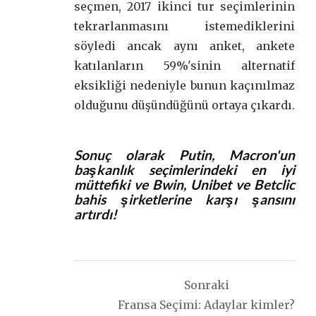
seçmen, 2017 ikinci tur seçimlerinin
tekrarlanmasını istemediklerini
söyledi ancak aynı anket, ankete
katılanların 59%'sinin alternatif
eksikliği nedeniyle bunun kaçınılmaz
olduğunu düşündüğünü ortaya çıkardı.
Sonuç olarak Putin, Macron'un
başkanlık seçimlerindeki en iyi
müttefiki ve Bwin, Unibet ve Betclic
bahis şirketlerine karşı şansını
artırdı!
Yazı
dolaşımı
Sonraki
Fransa Seçimi: Adaylar kimler?