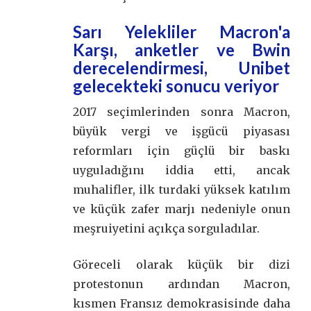
Sarı Yelekliler Macron'a
Karşı, anketler ve Bwin
derecelendirmesi, Unibet
gelecekteki sonucu veriyor
2017 seçimlerinden sonra Macron,
büyük vergi ve işgücü piyasası
reformları için güçlü bir baskı
uyguladığını iddia etti, ancak
muhalifler, ilk turdaki yüksek katılım
ve küçük zafer marjı nedeniyle onun
meşruiyetini açıkça sorguladılar.
Göreceli olarak küçük bir dizi
protestonun ardından Macron,
kısmen Fransız demokrasisinde daha