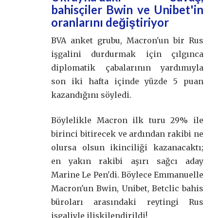
bahisçiler Bwin ve Unibet'in
oranlarını değiştiriyor
BVA anket grubu, Macron'un bir Rus
işgalini durdurmak için çılgınca
diplomatik çabalarının yardımıyla
son iki hafta içinde yüzde 5 puan
kazandığını söyledi.
Böylelikle Macron ilk turu 29% ile
birinci bitirecek ve ardından rakibi ne
olursa olsun ikinciliği kazanacaktı;
en yakın rakibi aşırı sağcı aday
Marine Le Pen'di. Böylece Emmanuelle
Macron'un Bwin, Unibet, Betclic bahis
büroları arasındaki reytingi Rus
işgaliyle ilişkilendirildi!