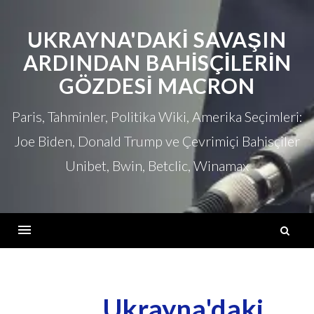
İçeriğe
atla
UKRAYNA'DAKI SAVAŞIN
ARDINDAN BAHISÇILERIN
GÖZDESI MACRON
Paris, Tahminler, Politika Wiki, Amerika Seçimleri:
Joe Biden, Donald Trump ve Çevrimiçi Bahisçiler
Unibet, Bwin, Betclic, Winamax
A
Menü
Ukrayna'daki