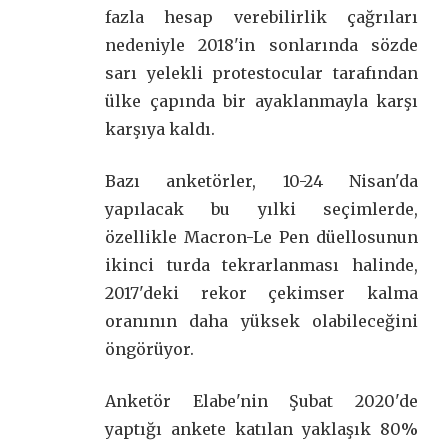
fazla hesap verebilirlik çağrıları
nedeniyle 2018'in sonlarında sözde
sarı yelekli protestocular tarafından
ülke çapında bir ayaklanmayla karşı
karşıya kaldı.
Bazı anketörler, 10-24 Nisan'da
yapılacak bu yılki seçimlerde,
özellikle Macron-Le Pen düellosunun
ikinci turda tekrarlanması halinde,
2017'deki rekor çekimser kalma
oranının daha yüksek olabileceğini
öngörüyor.
Anketör Elabe'nin Şubat 2020'de
yaptığı ankete katılan yaklaşık 80%