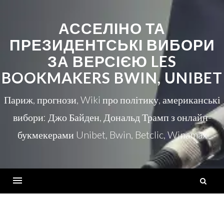
Перейти
до
АССЕЛІНО ТА
вмісту
ПРЕЗИДЕНТСЬКІ ВИБОРИ
ЗА ВЕРСІЄЮ LES
BOOKMAKERS BWIN, UNIBET
Париж, прогнози, Wiki про політику, американські
вибори: Джо Байден, Дональд Трамп з онлайн-
букмекерами Unibet, Bwin, Betclic, Winamax
П
Меню