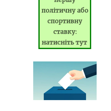
політичну або
спортивну
ставку:
натисніть тут