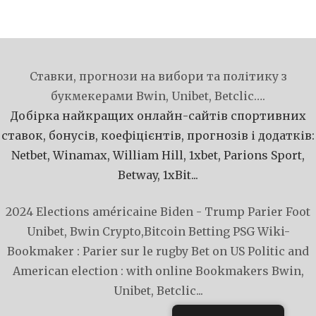
Ставки, прогнози на вибори та політику з
букмекерами Bwin, Unibet, Betclic….
Добірка найкращих онлайн-сайтів спортивних
ставок, бонусів, коефіцієнтів, прогнозів і додатків:
Netbet, Winamax, William Hill, 1xbet, Parions Sport,
Betway, 1xBit...
2024 Elections américaine Biden - Trump
Parier Foot
Unibet, Bwin
Crypto,Bitcoin Betting PSG
Wiki-
Bookmaker : Parier sur le rugby
Bet on US Politic and
American election : with online Bookmakers Bwin,
Unibet, Betclic...