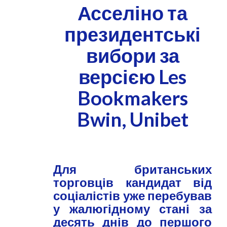
Асселіно та
президентські
вибори за
версією Les
Bookmakers
Bwin, Unibet
Для британських
торговців кандидат від
соціалістів уже перебував
у жалюгідному стані за
десять днів до першого