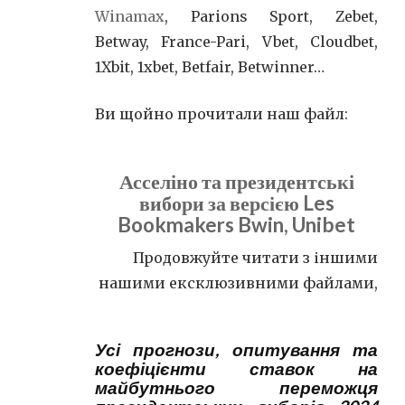
Winamax
, Parions Sport, Zebet,
Betway, France-Pari, Vbet, Cloudbet,
1Xbit, 1xbet, Betfair, Betwinner…
Ви щойно прочитали наш файл:
Асселіно та президентські
вибори за версією Les
Bookmakers Bwin, Unibet
Продовжуйте читати з іншими
нашими ексклюзивними файлами,
Усі прогнози, опитування та
коефіцієнти ставок на
майбутнього переможця