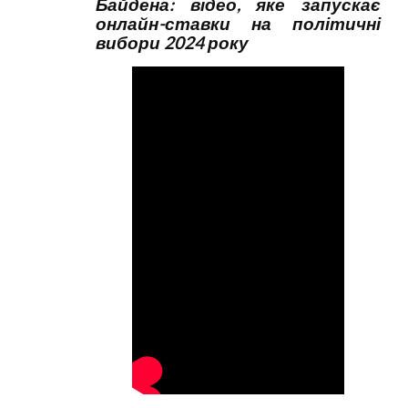
Байдена: відео, яке запускає
онлайн-ставки на політичні
вибори 2024 року