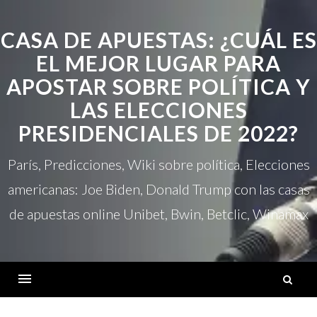
saltar
al
CASA DE APUESTAS: ¿CUÁL ES
contenido
EL MEJOR LUGAR PARA
APOSTAR SOBRE POLÍTICA Y
LAS ELECCIONES
PRESIDENCIALES DE 2022?
París, Predicciones, Wiki sobre política, Elecciones
americanas: Joe Biden, Donald Trump con las casas
de apuestas online Unibet, Bwin, Betclic, Winamax
B
Menú