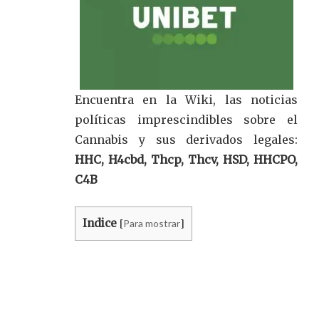
Encuentra en la Wiki, las noticias
políticas imprescindibles sobre el
Cannabis y sus derivados legales:
HHC, H4cbd, Thcp, Thcv, HSD, HHCPO,
C4B
Indice
Para mostrar
[
]