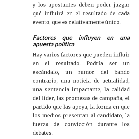
y los apostantes deben poder juzgar
qué influirá en el resultado de cada
evento, que es relativamente único.
Factores que influyen en una
apuesta política
Hay varios factores que pueden influir
en el resultado. Podría ser un
escándalo, un rumor del bando
contrario, una noticia de actualidad,
una sentencia impactante, la calidad
del líder, las promesas de campaña, el
partido que las apoya, la forma en que
los medios presentan al candidato, la
fuerza de convicción durante los
debates.