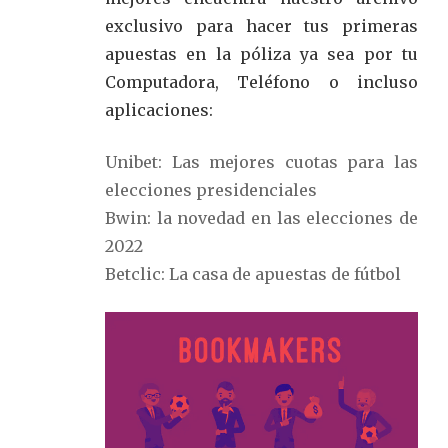
exclusivo para hacer tus primeras
apuestas en la póliza ya sea por tu
Computadora, Teléfono o incluso
aplicaciones:
Unibet: Las mejores cuotas para las
elecciones presidenciales
Bwin: la novedad en las elecciones de
2022
Betclic: La casa de apuestas de fútbol