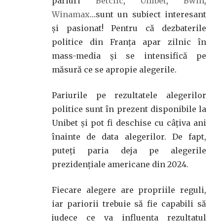
pariuri
Betclic
,
Unibet
,
Bwin
,
Winamax
…sunt un subiect interesant
și pasionat! Pentru că dezbaterile
politice din Franța apar zilnic în
mass-media și se intensifică pe
măsură ce se apropie alegerile.
Pariurile pe rezultatele alegerilor
politice sunt în prezent disponibile la
Unibet și pot fi deschise cu câțiva ani
înainte de data alegerilor. De fapt,
puteți paria deja pe alegerile
prezidențiale americane din 2024.
Fiecare alegere are propriile reguli,
iar pariorii trebuie să fie capabili să
judece ce va influența rezultatul