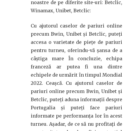
noastre de pe diferite site-uri: Betclic,
Winamax, Unibet, Betclic:
Cu ajutorul caselor de pariuri online
precum Bwin, Unibet și Betclic, puteți
accesa o varietate de piețe de pariuri
pentru turneu, oferindu-vă șansa de a
câștiga mare În concluzie, echipa
franceză ar putea fi una dintre
echipele de urmărit în timpul Mondial
2022. Ceașcă. Cu ajutorul caselor de
pariuri online precum Bwin, Unibet și
Betclic, puteți aduna informații despre
Portugalia și puteți face pariuri
informate pe performanța lor în acest
turneu. Așadar, de ce să nu profitați de