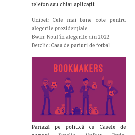
telefon sau chiar aplicații:
Unibet: Cele mai bune cote pentru
alegerile prezidențiale
Bwin: Noul în alegerile din 2022
Betclic: Casa de pariuri de fotbal
Pariază pe politică cu Casele de