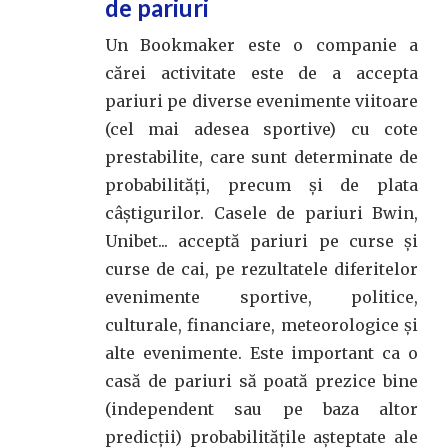
de pariuri
Un Bookmaker este o companie a
cărei activitate este de a accepta
pariuri pe diverse evenimente viitoare
(cel mai adesea sportive) cu cote
prestabilite, care sunt determinate de
probabilități, precum și de plata
câștigurilor. Casele de pariuri Bwin,
Unibet... acceptă pariuri pe curse și
curse de cai, pe rezultatele diferitelor
evenimente sportive, politice,
culturale, financiare, meteorologice și
alte evenimente. Este important ca o
casă de pariuri să poată prezice bine
(independent sau pe baza altor
predicții) probabilitățile așteptate ale