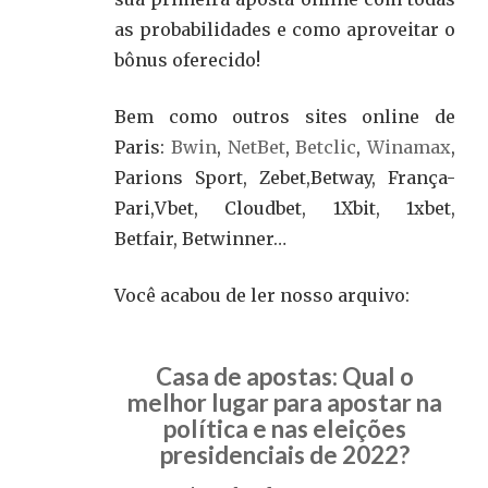
as probabilidades e como aproveitar o
bônus oferecido!
Bem como outros sites online de
Paris:
Bwin
,
NetBet
,
Betclic
,
Winamax
,
Parions Sport, Zebet,Betway, França-
Pari,Vbet, Cloudbet, 1Xbit, 1xbet,
Betfair, Betwinner…
Você acabou de ler nosso arquivo:
Casa de apostas: Qual o
melhor lugar para apostar na
política e nas eleições
presidenciais de 2022?