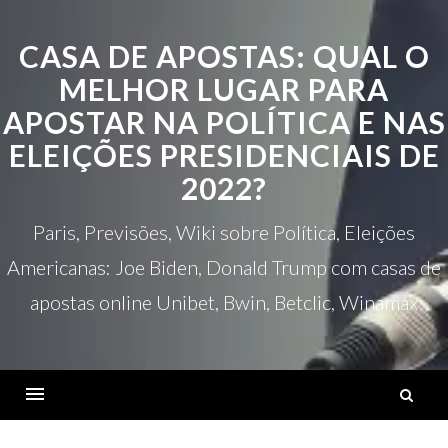
Ir
para
CASA DE APOSTAS: QUAL O
o
MELHOR LUGAR PARA
conteúdo
APOSTAR NA POLÍTICA E NAS
ELEIÇÕES PRESIDENCIAIS DE
2022?
Paris, Previsões, Wiki sobre Política, Eleições
Americanas: Joe Biden, Donald Trump com casas de
apostas online Unibet, Bwin, Betclic, Winamax
P
p
Cardápio