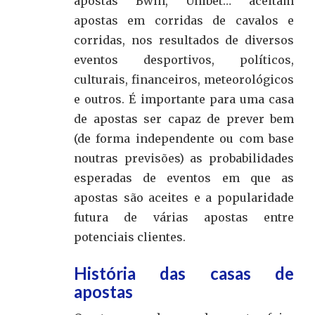
apostas Bwin, Unibet… aceitam
apostas em corridas de cavalos e
corridas, nos resultados de diversos
eventos desportivos, políticos,
culturais, financeiros, meteorológicos
e outros. É importante para uma casa
de apostas ser capaz de prever bem
(de forma independente ou com base
noutras previsões) as probabilidades
esperadas de eventos em que as
apostas são aceites e a popularidade
futura de várias apostas entre
potenciais clientes.
História das casas de
apostas