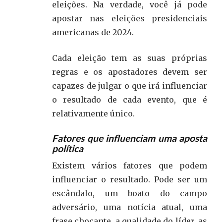
eleições. Na verdade, você já pode
apostar nas eleições presidenciais
americanas de 2024.
Cada eleição tem as suas próprias
regras e os apostadores devem ser
capazes de julgar o que irá influenciar
o resultado de cada evento, que é
relativamente único.
Fatores que influenciam uma aposta
política
Existem vários fatores que podem
influenciar o resultado. Pode ser um
escândalo, um boato do campo
adversário, uma notícia atual, uma
frase chocante, a qualidade do líder, as