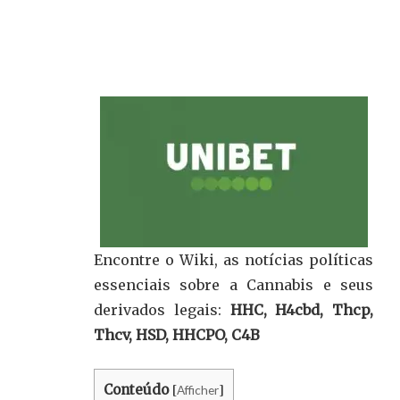
Encontre o Wiki, as notícias políticas
essenciais sobre a Cannabis e seus
derivados legais:
HHC, H4cbd, Thcp,
Thcv, HSD, HHCPO, C4B
Conteúdo
Afficher
[
]