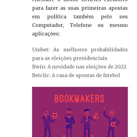
para fazer as suas primeiras apostas
em política também pelo seu
Computador, Telefone ou mesmo
aplicações:
Unibet: As melhores probabilidades
para as eleições presidenciais
Bwin: A novidade nas eleições de 2022
Betclic: A casa de apostas de futebol