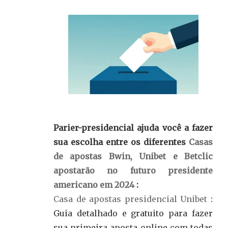
Parier-presidencial ajuda você a fazer
sua escolha entre os diferentes
Casas
de apostas Bwin, Unibet e Betclic
apostarão no futuro presidente
americano em 2024
:
Casa de apostas presidencial Unibet
:
Guia detalhado e gratuito para fazer
sua primeira aposta online com todas