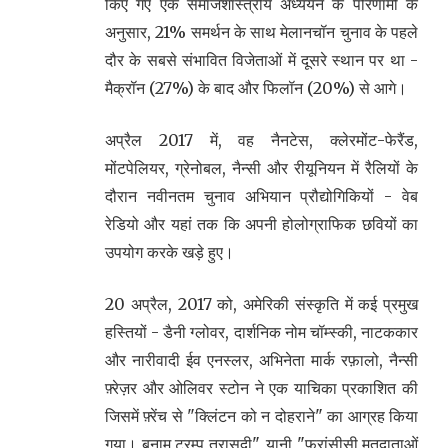
किए गए एक समाजशास्त्रीय अध्ययन के परिणामों के
अनुसार, 21% समर्थन के साथ मेलानचॉन चुनाव के पहले
दौर के सबसे संभावित विजेताओं में दूसरे स्थान पर था -
मैक्रॉन (27%) के बाद और फिलॉन (20%) से आगे।
अप्रैल 2017 में, वह नैनटेस, क्लेरमोंट-फेरैंड,
मोंटपेलियर, ग्रेनोबल, नैन्सी और रीयूनियन में रैलियों के
दौरान नवीनतम चुनाव अभियान प्रौद्योगिकियों - वेब
रेडियो और यहां तक कि अपनी होलोग्राफिक छवियों का
उपयोग करके खड़े हुए।
20 अप्रैल, 2017 को, अमेरिकी संस्कृति में कई प्रमुख
हस्तियों - डैनी ग्लोवर, दार्शनिक नोम चॉम्स्की, नाटककार
और नारीवादी ईव एनस्लर, अभिनेता मार्क रफ़ालो, नैन्सी
फ़्रेज़र और ओलिवर स्टोन ने एक याचिका प्रकाशित की
जिसमें फ़्रेंच से "क्लिंटन को न दोहराने" का आग्रह किया
गया। बनाम ट्रम्प त्रासदी", यानी "फ्रांसीसी मतदाताओं