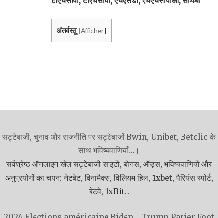
टीएचसीपी, टीएचसीवी, एचएसडी, एचएचसीपीओ, सी4बी
अंतर्वस्तु
Afficher
[
]
सट्टेबाजी, चुनाव और राजनीति पर सट्टेबाजों Bwin, Unibet, Betclic के
साथ भविष्यवाणियाँ…।
सर्वश्रेष्ठ ऑनलाइन खेल सट्टेबाजी साइटों, बोनस, ऑड्स, भविष्यवाणियों और
अनुप्रयोगों का चयन: नेटबेट, विनामैक्स, विलियम हिल, 1xbet, पैरियंस स्पोर्ट,
बेटवे, 1xBit...
2024 Elections américaine Biden - Trump
Parier Foot