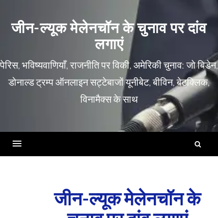
इसे
छोड़कर
जीन-ल्यूक मेलेनचॉन के चुनाव पर दांव
सामग्री
लगाएं
पर
बढ़ने
पेरिस, भविष्यवाणियाँ, राजनीति पर विकी, अमेरिकी चुनाव: जो बिडेन,
के
डोनाल्ड ट्रम्प ऑनलाइन सट्टेबाजों यूनीबेट, बीविन, बेटक्लिक,
लिए
विनामैक्स के साथ
नि
को
मेन्यू
खोज
जीन-ल्यूक मेलेनचॉन के