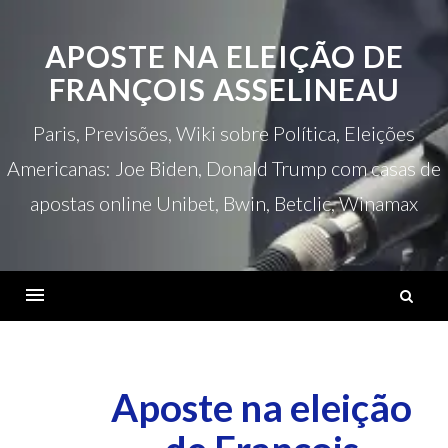
Ir
para
APOSTE NA ELEIÇÃO DE
o
FRANÇOIS ASSELINEAU
conteúdo
Paris, Previsões, Wiki sobre Política, Eleições
Americanas: Joe Biden, Donald Trump com casas de
apostas online Unibet, Bwin, Betclic, Winamax
P
p
Cardápio
Aposte na eleição