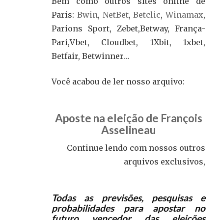
Bem como outros sites online de
Paris:
Bwin
,
NetBet
,
Betclic
,
Winamax
,
Parions Sport, Zebet,Betway, França-
Pari,Vbet, Cloudbet, 1Xbit, 1xbet,
Betfair, Betwinner…
Você acabou de ler nosso arquivo:
Aposte na eleição de François
Asselineau
Continue lendo com nossos outros
arquivos exclusivos,
Todas as previsões, pesquisas e
probabilidades para apostar no
futuro vencedor das eleições