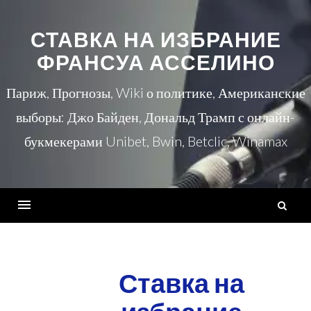
перейти
к
СТАВКА НА ИЗБРАНИЕ
содержанию
ФРАНСУА АССЕЛИНО
Париж, Прогнозы, Wiki о политике, Американские
выборы: Джо Байден, Дональд Трамп с онлайн-
букмекерами Unibet, Bwin, Betclic, Winamax
Н
Меню
Ставка на