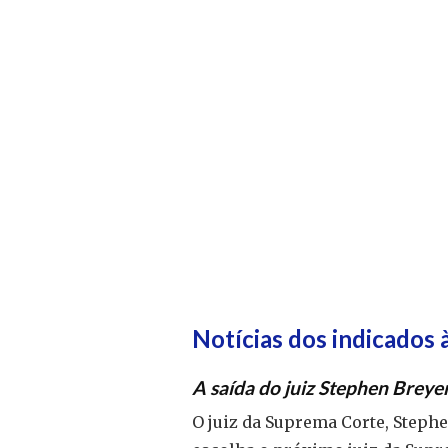
Notícias dos indicados
A saída do juiz Stephen Breye
O juiz da Suprema Corte, Stephe