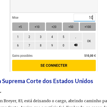
 à Suprema Corte dos Estados Unidos
r
n Breyer, 83, está deixando o cargo, abrindo caminho pa