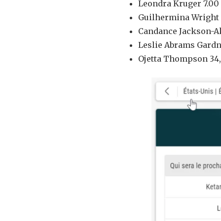
Leondra Kruger 7.00
Guilhermina Wright
Candance Jackson-
Leslie Abrams Gardn
Ojetta Thompson 34