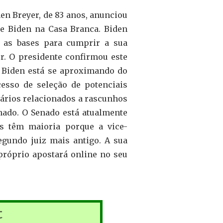
hen Breyer, de 83 anos, anunciou
oe Biden na Casa Branca. Biden
 as bases para cumprir a sua
. O presidente confirmou este
. Biden está se aproximando do
cesso de seleção de potenciais
hários relacionados a rascunhos
nado. O Senado está atualmente
s têm maioria porque a vice-
egundo juiz mais antigo. A sua
 próprio apostará online no seu
t