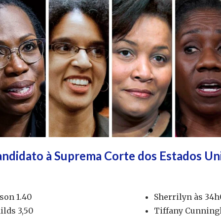
andidato à Suprema Corte dos Estados Un
son 1.40
Sherrilyn às 34
ilds 3,50
Tiffany Cunning