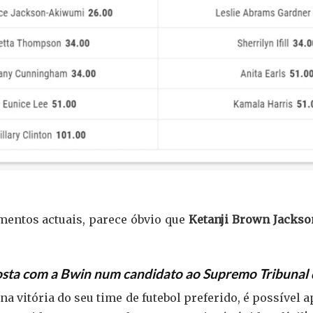
mentos actuais, parece óbvio que
Ketanji Brown Jacks
osta com a Bwin num candidato ao Supremo Tribunal 
 vitória do seu time de futebol preferido, é possível 