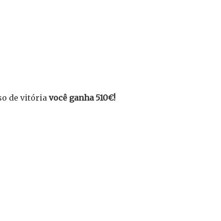
so de vitória
você ganha 510€!