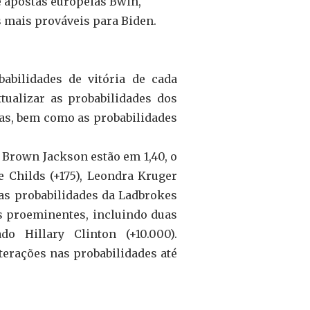
e apostas europeias Bwin,
 mais prováveis para Biden.
abilidades de vitória de cada
tualizar as probabilidades dos
as, bem como as probabilidades
 Brown Jackson estão em 1,40, o
e Childs (+175), Leondra Kruger
nas probabilidades da Ladbrokes
s proeminentes, incluindo duas
o Hillary Clinton (+10.000).
erações nas probabilidades até