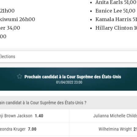
Anita Earls 51,00
 21h00
Eunice Lee 51,00
Akiwumi 26h00
Kamala Harris 5
er 34,00
Hillary Clinton 1
,00