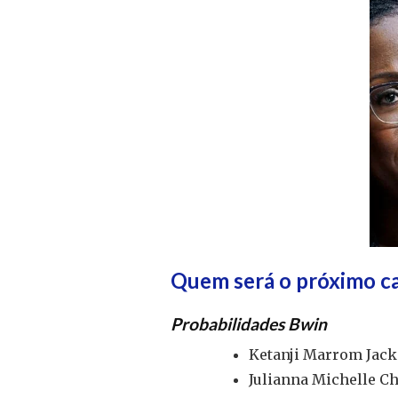
Quem será o próximo c
Probabilidades Bwin
Ketanji Marrom Jack
Julianna Michelle Ch