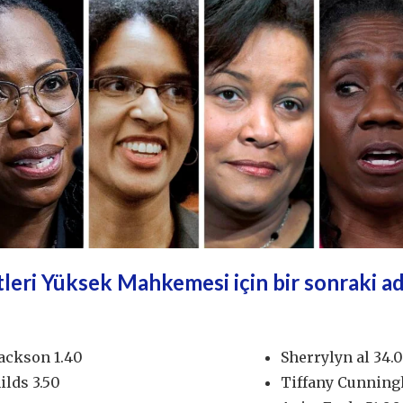
leri Yüksek Mahkemesi için bir sonraki a
ackson 1.40
Sherrylyn al 34.
ilds 3.50
Tiffany Cunning