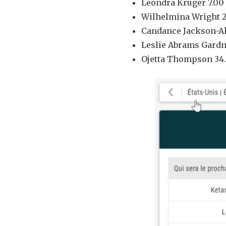
Leondra Kruger 7.00
Wilhelmina Wright 2
Candance Jackson-A
Leslie Abrams Gardn
Ojetta Thompson 34