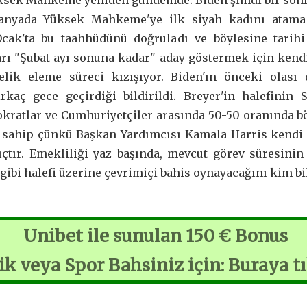
Yüksek Mahkeme yeniden gündemde. Biden şimdi bir so
nyada Yüksek Mahkeme'ye ilk siyah kadını atama 
Ocak'ta bu taahhüdünü doğruladı ve böylesine tarih
arı "Şubat ayı sonuna kadar" aday göstermek için kendi
lik eleme süreci kızışıyor. Biden'ın önceki olası d
rkaç gece geçirdiği bildirildi. Breyer'in halefinin
okratlar ve Cumhuriyetçiler arasında 50-50 oranında
sahip çünkü Başkan Yardımcısı Kamala Harris kendi o
ıçtır. Emekliliği yaz başında, mevcut görev süresinin
ibi halefi üzerine çevrimiçi bahis oynayacağını kim bil
Unibet ile sunulan 150 € Bonus
tik veya Spor Bahsiniz için: Buraya t