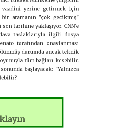
nraki Yüksek Mahkeme yargıcını
vaadini yerine getirmek için
i bir atamanın "çok gecikmiş"
 son tarihine yaklaşıyor. CNN'e
ava taslaklarıyla ilgili dosya
 Senato tarafından onaylanması
 bölünmüş durumda ancak teknik
yunuyla tüm bağları kesebilir.
 sonunda başlayacak: "Yalnızca
ebilir?
ıklayın