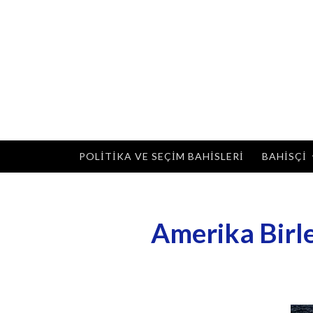
İçeriğe
atla
AMERIKA BIRLEŞIK
Paris, Tahminler, Politika Wiki, Ameri
POLITIKA VE SEÇIM BAHISLERI
BAHISÇI
Amerika Birl