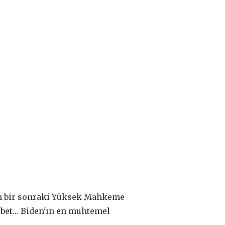
ın bir sonraki Yüksek Mahkeme
nibet… Biden'ın en muhtemel