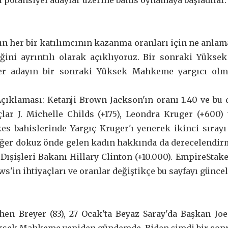
 potansiyel adaylar üzerine bahis oynamaya başladılar.
ın her bir katılımcının kazanma oranları için ne anlam
diğini ayrıntılı olarak açıklıyoruz. Bir sonraki Yüks
er adayın bir sonraki Yüksek Mahkeme yargıcı olma
laması: Ketanji Brown Jackson'ın oranı 1.40 ve bu d
ıçlar J. Michelle Childs (+175), Leondra Kruger (+60
kes bahislerinde Yargıç Kruger'ı yenerek ikinci sırayı 
iğer dokuz önde gelen kadın hakkında da derecelendirm
 Dışişleri Bakanı Hillary Clinton (+10.000). EmpireStak
'in ihtiyaçları ve oranlar değiştikçe bu sayfayı güncel
n Breyer (83), 27 Ocak'ta Beyaz Saray'da Başkan Joe 