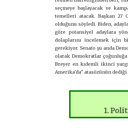
resmen ilan ettiğinden beri, 
seçmeye başlayacak ve kampa
temelleri atacak. Başkan 27 
olduğunu söyledi. Biden, adayl
göre potansiyel adaylara yöne
dolaplarını incelemek için bi
gerekiyor. Senato şu anda Dem
olarak Demokratlar çoğunluğa 
Breyer en kıdemli ikinci yarg
Amerika'da" atasözünün dediği g
1. Poli