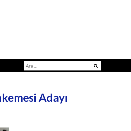
ESI ADAYI ÜZERINE
hisçiler Unibet, Bwin, Betclic, Winamax
Arama:
hkemesi Adayı