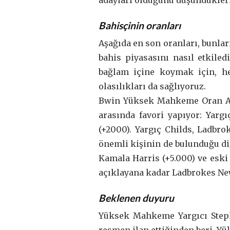
adayları olduğunu düşündükleri
Bahisçinin oranları
Aşağıda en son oranları, bunlar
bahis piyasasını nasıl etkile
bağlam içine koymak için, h
olasılıkları da sağlıyoruz.
Bwin Yüksek Mahkeme Oran Açık
arasında favori yapıyor: Yarg
(+2000). Yargıç Childs, Ladbro
önemli kişinin de bulunduğu d
Kamala Harris (+5.000) ve eski
açıklayana kadar Ladbrokes News
Beklenen duyuru
Yüksek Mahkeme Yargıcı Stephe