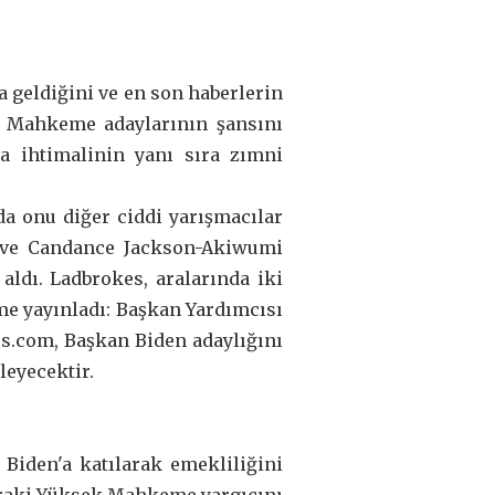
a geldiğini ve en son haberlerin
ek Mahkeme adaylarının şansını
 ihtimalinin yanı sıra zımni
a onu diğer ciddi yarışmacılar
0) ve Candance Jackson-Akiwumi
aldı. Ladbrokes, aralarında iki
e yayınladı: Başkan Yardımcısı
es.com, Başkan Biden adaylığını
leyecektir.
Biden'a katılarak emekliliğini