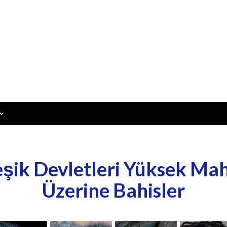
 DEVLETLERI YÜKSEK MAHKEM
BAHISLER
ka Seçimleri: Joe Biden, Donald Trump ve Çevrimiçi Ba
Menü
eşik Devletleri Yüksek Ma
Üzerine Bahisler