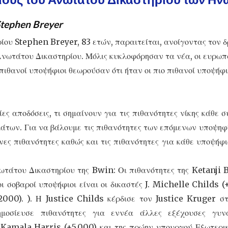
tephen Breyer
ίου Stephen Breyer, 83 ετών, παραιτείται, ανοίγοντας τον 
 Ανωτάτου Δικαστηρίου. Μόλις κυκλοφόρησαν τα νέα, οι ευρωπ
πιθανοί υποψήφιοι θεωρούσαν ότι ήταν οι πιο πιθανοί υποψήφι
ς αποδόσεις, τι σημαίνουν για τις πιθανότητες νίκης κάθε 
άτων. Για να βάλουμε τις πιθανότητες των επόμενων υποψηφ
ες πιθανότητες καθώς και τις πιθανότητες για κάθε υποψήφι
τάτου Δικαστηρίου της Bwin: Οι πιθανότητες της Ketanji 
οι σοβαροί υποψήφιοι είναι οι δικαστές J. Michelle Childs 
0). ). Η Justice Childs κέρδισε τον Justice Kruger στ
μοσίευσε πιθανότητες για εννέα άλλες εξέχουσες γυνα
 Kamala Harris (+5.000) και της πρώην υπουργού Εξωτερικ