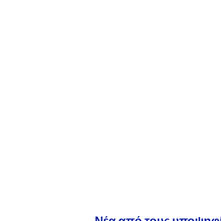
Νέα από τους υποψηφί