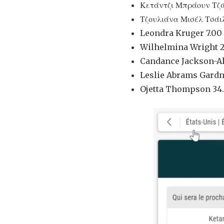
Κετάντζι Μπράουν Τζά
Τζουλιάνα Μισέλ Τσάι
Leondra Kruger 7.00
Wilhelmina Wright 2
Candance Jackson-A
Leslie Abrams Gardn
Ojetta Thompson 34