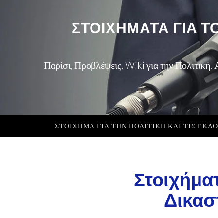
Μετάβαση
στο
ΣΤΟΙΧΉΜΑΤΑ ΓΙΑ Τ
περιεχόμενο
Παρίσι, Προβλέψεις, Wiki για την Πολιτική,
ΣΤΟΊΧΗΜΑ ΓΙΑ ΤΗΝ ΠΟΛΙΤΙΚΉ ΚΑΙ ΤΙΣ ΕΚΛ
Στοιχήματ
Δικασ