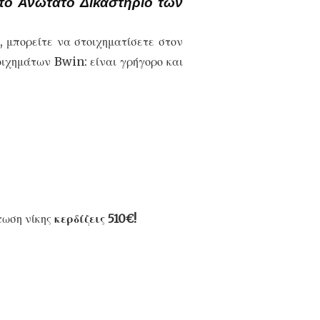
 το Ανώτατο Δικαστήριο των
, μπορείτε να στοιχηματίσετε στον
ιχημάτων Bwin: είναι γρήγορο και
πτωση νίκης
κερδίζεις 510€!