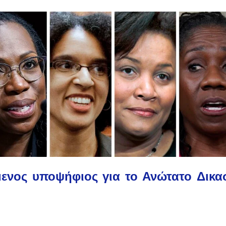
όμενος υποψήφιος για το Ανώτατο Δικ