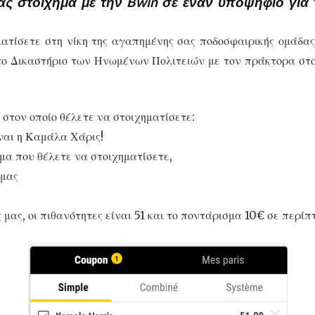
ς στοίχημα με την Bwin σε έναν υποψήφιο για
ατίσετε στη νίκη της αγαπημένης σας ποδοσφαιρικής ομάδας
το Δικαστήριο των Ηνωμένων Πολιτειών με τον πράκτορα στο
 στον οποίο θέλετε να στοιχηματίσετε:
ναι η Καμάλα Χάρις!
μα που θέλετε να στοιχηματίσετε,
 μας
 μας, οι πιθανότητες είναι 51 και το ποντάρισμα 10€ σε περί