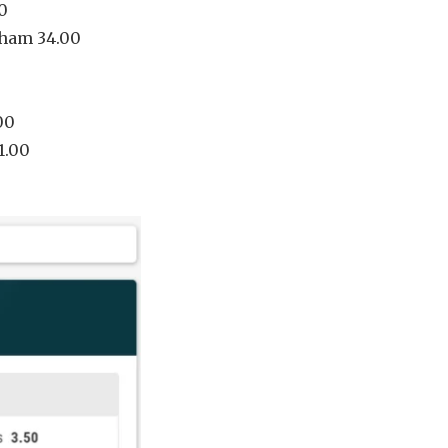
0
ham 34.00
00
1.00