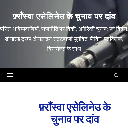
इसे
छोड़कर
फ़्राँस्वा एसेलिनेउ के चुनाव पर दांव
सामग्री
पर
पेरिस, भविष्यवाणियाँ, राजनीति पर विकी, अमेरिकी चुनाव: जो बिडेन,
बढ़ने
डोनाल्ड ट्रम्प ऑनलाइन सट्टेबाजों यूनीबेट, बीविन, बेटक्लिक,
के
विनामैक्स के साथ
लिए
नि
को
मेन्यू
खोज
फ़्राँस्वा एसेलिनेउ के
चुनाव पर दांव