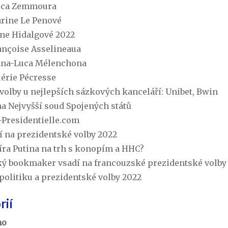
rica Zemmoura
arine Le Penové
nne Hidalgové 2022
ançoise Asselineaua
eana-Luca Mélenchona
lérie Pécresse
a volby u nejlepších sázkových kanceláří: Unibet, Bwin
a Nejvyšší soud Spojených států
-Presidentielle.com
í na prezidentské volby 2022
íra Putina na trh s konopím a HHC?
cký bookmaker vsadí na francouzské prezidentské volby 
politiku a prezidentské volby 2022
rií
no