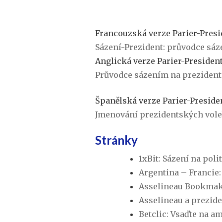
Francouzská verze Parier-Presi
Sázení-Prezident: průvodce sáz
Anglická verze Parier-President
Průvodce sázením na prezident
Španělská verze Parier-Preside
Jmenování prezidentských voleb
Stránky
1xBit: Sázení na poli
Argentina – Francie:
Asselineau Bookmake
Asselineau a prezid
Betclic: Vsaďte na a