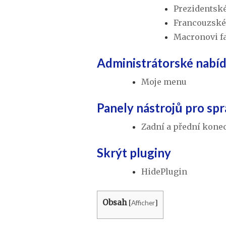
Prezidentské
Francouzské 
Macronovi fa
Administrátorské nabí
Moje menu
Panely nástrojů pro sp
Zadní a přední kone
Skrýt pluginy
HidePlugin
Obsah
Afficher
[
]