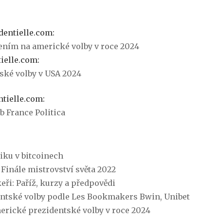
dentielle.com:
ením na americké volby v roce 2024
ielle.com:
ské volby v USA 2024
ntielle.com:
 France Politica
tiku v bitcoinech
 Finále mistrovství světa 2022
ři: Paříž, kurzy a předpovědi
entské volby podle Les Bookmakers Bwin, Unibet
merické prezidentské volby v roce 2024