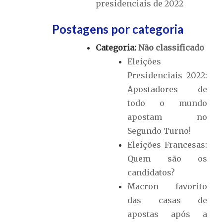
presidenciais de 2022
Postagens por categoria
Categoria:
Não classificado
Eleições
Presidenciais 2022:
Apostadores de
todo o mundo
apostam no
Segundo Turno!
Eleições Francesas:
Quem são os
candidatos?
Macron favorito
das casas de
apostas após a