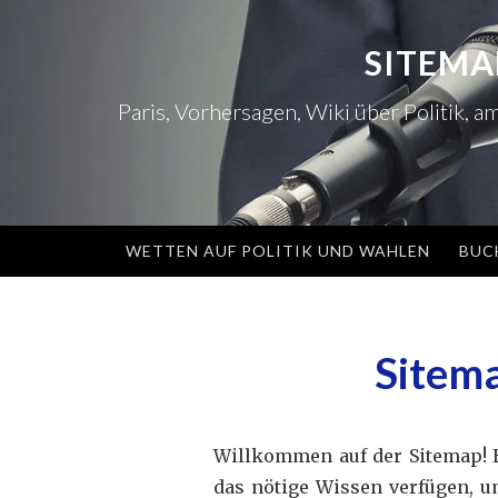
Zum
Inhalt
SITEMA
springen
Paris, Vorhersagen, Wiki über Politik, 
WETTEN AUF POLITIK UND WAHLEN
BUC
Sitema
Willkommen auf der Sitemap! H
das nötige Wissen verfügen, u