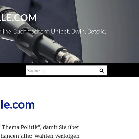
LLE.COM
nline-Buchmachern Unibet, Bwin, Betclic,
te
Suche
nach:
lle.com
Thema Politik“, damit Sie über
Chancen aller Wahlen verfolgen